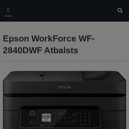
Skip
to
Meklē
main
Izvēlne
content
Epson WorkForce WF-
2840DWF Atbalsts