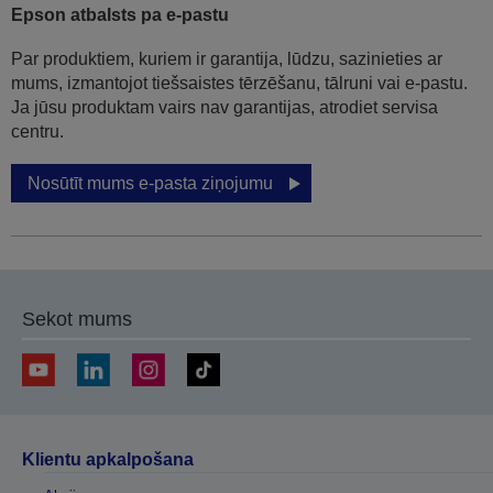
Epson atbalsts pa e-pastu
Par produktiem, kuriem ir garantija, lūdzu, sazinieties ar
mums, izmantojot tiešsaistes tērzēšanu, tālruni vai e-pastu.
Ja jūsu produktam vairs nav garantijas, atrodiet servisa
centru.
Nosūtīt mums e-pasta ziņojumu
Sekot mums
Klientu apkalpošana