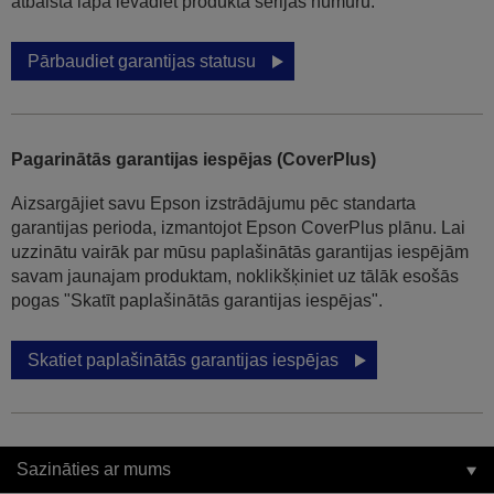
atbalsta lapā ievadiet produkta sērijas numuru.
Pārbaudiet garantijas statusu
Pagarinātās garantijas iespējas (CoverPlus)
Aizsargājiet savu Epson izstrādājumu pēc standarta
garantijas perioda, izmantojot Epson CoverPlus plānu. Lai
uzzinātu vairāk par mūsu paplašinātās garantijas iespējām
savam jaunajam produktam, noklikšķiniet uz tālāk esošās
pogas "Skatīt paplašinātās garantijas iespējas".
Skatiet paplašinātās garantijas iespējas
Sazināties ar mums