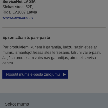
ServiceNet LV SIA
Slokas street 52F,
Riga, LV1007 Latvia
www.servicenet.lv
Epson atbalsts pa e-pastu
Par produktiem, kuriem ir garantija, lūdzu, sazinieties ar
mums, izmantojot tiešsaistes tērzēšanu, tālruni vai e-pastu.
Ja jūsu produktam vairs nav garantijas, atrodiet servisa
centru.
Nosūtīt mums e-pasta ziņojumu
Sekot mums