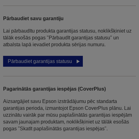
Pārbaudiet savu garantiju
Lai pārbaudītu produkta garantijas statusu, noklikšķiniet uz
tālāk esošās pogas "Pārbaudīt garantijas statusu" un
atbalsta lapā ievadiet produkta sērijas numuru.
Pārbaudiet garantijas statusu
Pagarinātās garantijas iespējas (CoverPlus)
Aizsargājiet savu Epson izstrādājumu pēc standarta
garantijas perioda, izmantojot Epson CoverPlus plānu. Lai
uzzinātu vairāk par mūsu paplašinātās garantijas iespējām
savam jaunajam produktam, noklikšķiniet uz tālāk esošās
pogas "Skatīt paplašinātās garantijas iespējas".