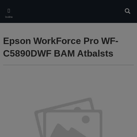
Skip
to
Meklē
main
Izvēlne
content
Epson WorkForce Pro WF-
C5890DWF BAM Atbalsts