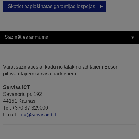
Skatiet paplašinātās garantijas iespējas
Sazināties ar mums
Varat sazināties ar kādu no tālāk norādītajiem Epson
pilnvarotajiem servisa partneriem:
Servisa ICT
Savanoriu pr. 192
44151 Kaunas
Tel: +370 37 329000
Email:
info@servisaict.lt