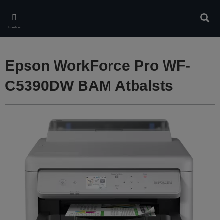
Skip
to
Meklē
main
Izvēlne
content
Epson WorkForce Pro WF-
C5390DW BAM Atbalsts