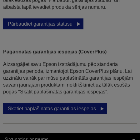
tālāk esošās pogas "Pārbaudīt garantijas statusu" un
atbalsta lapā ievadiet produkta sērijas numuru.
Pārbaudiet garantijas statusu
Pagarinātās garantijas iespējas (CoverPlus)
Aizsargājiet savu Epson izstrādājumu pēc standarta
garantijas perioda, izmantojot Epson CoverPlus plānu. Lai
uzzinātu vairāk par mūsu paplašinātās garantijas iespējām
savam jaunajam produktam, noklikšķiniet uz tālāk esošās
pogas "Skatīt paplašinātās garantijas iespējas".
Skatiet paplašinātās garantijas iespējas
Sazināties ar mums