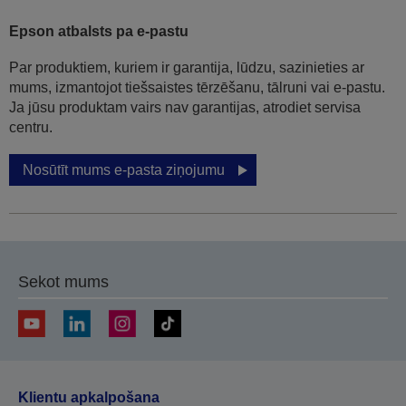
Epson atbalsts pa e-pastu
Par produktiem, kuriem ir garantija, lūdzu, sazinieties ar
mums, izmantojot tiešsaistes tērzēšanu, tālruni vai e-pastu.
Ja jūsu produktam vairs nav garantijas, atrodiet servisa
centru.
Nosūtīt mums e-pasta ziņojumu
Sekot mums
Klientu apkalpošana