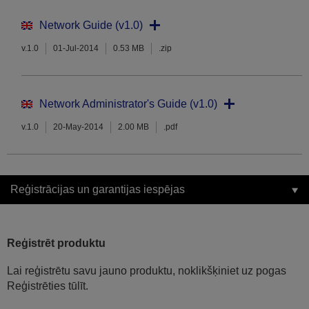
Network Guide (v1.0)
v.1.0
01-Jul-2014
0.53 MB
.zip
Network Administrator's Guide (v1.0)
v.1.0
20-May-2014
2.00 MB
.pdf
Reģistrācijas un garantijas iespējas
Reģistrēt produktu
Lai reģistrētu savu jauno produktu, noklikšķiniet uz pogas
Reģistrēties tūlīt.