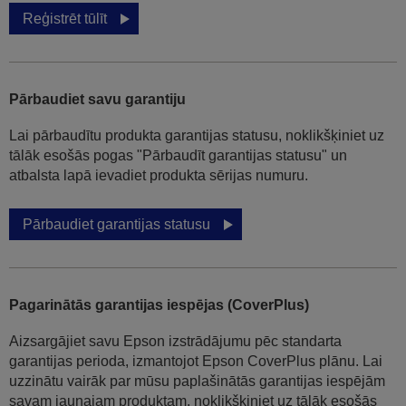
Reģistrēt tūlīt
Pārbaudiet savu garantiju
Lai pārbaudītu produkta garantijas statusu, noklikšķiniet uz
tālāk esošās pogas "Pārbaudīt garantijas statusu" un
atbalsta lapā ievadiet produkta sērijas numuru.
Pārbaudiet garantijas statusu
Pagarinātās garantijas iespējas (CoverPlus)
Aizsargājiet savu Epson izstrādājumu pēc standarta
garantijas perioda, izmantojot Epson CoverPlus plānu. Lai
uzzinātu vairāk par mūsu paplašinātās garantijas iespējām
savam jaunajam produktam, noklikšķiniet uz tālāk esošās