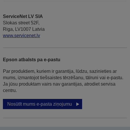
ServiceNet LV SIA
Slokas street 52F,
Riga, LV1007 Latvia
www.servicenet.lv
Epson atbalsts pa e-pastu
Par produktiem, kuriem ir garantija, lūdzu, sazinieties ar
mums, izmantojot tiešsaistes tērzēšanu, tālruni vai e-pastu.
Ja jūsu produktam vairs nav garantijas, atrodiet servisa
centru.
Nosūtīt mums e-pasta ziņojumu