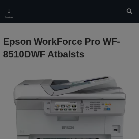
Skip
to
Meklē
main
Izvēlne
content
Epson WorkForce Pro WF-
8510DWF Atbalsts