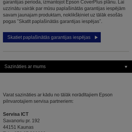
garantijas perioda, izmantojot Epson CoverPlus plānu. Lai
uzzinātu vairāk par mūsu paplašinātās garantijas iespējām
savam jaunajam produktam, noklikšķiniet uz tālāk esošās
pogas "Skatīt paplašinātās garantijas iespējas".
Skatiet paplašinātās garantijas iespējas
Sazināties ar mums
Varat sazināties ar kādu no tālāk norādītajiem Epson
pilnvarotajiem servisa partneriem:
Servisa ICT
Savanoriu pr. 192
44151 Kaunas