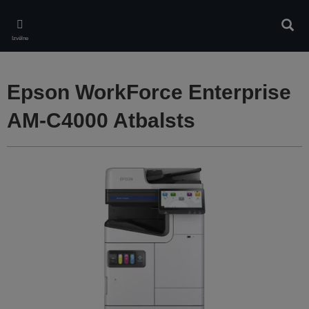
Skip
to
Meklē
main
Izvēlne
content
Epson WorkForce Enterprise
AM-C4000 Atbalsts