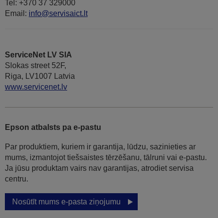
Tel: +370 37 329000
Email:
info@servisaict.lt
ServiceNet LV SIA
Slokas street 52F,
Riga, LV1007 Latvia
www.servicenet.lv
Epson atbalsts pa e-pastu
Par produktiem, kuriem ir garantija, lūdzu, sazinieties ar
mums, izmantojot tiešsaistes tērzēšanu, tālruni vai e-pastu.
Ja jūsu produktam vairs nav garantijas, atrodiet servisa
centru.
Nosūtīt mums e-pasta ziņojumu