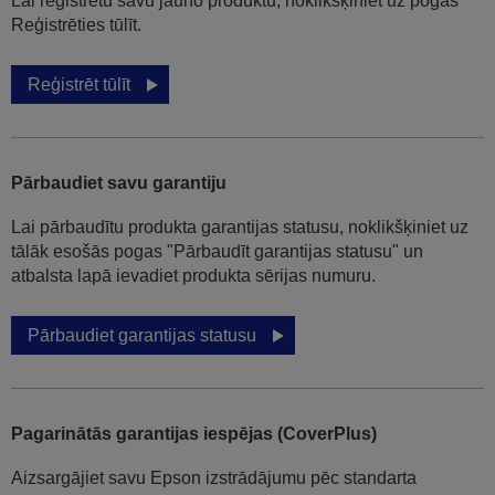
Lai reģistrētu savu jauno produktu, noklikšķiniet uz pogas
Reģistrēties tūlīt.
Reģistrēt tūlīt
Pārbaudiet savu garantiju
Lai pārbaudītu produkta garantijas statusu, noklikšķiniet uz
tālāk esošās pogas "Pārbaudīt garantijas statusu" un
atbalsta lapā ievadiet produkta sērijas numuru.
Pārbaudiet garantijas statusu
Pagarinātās garantijas iespējas (CoverPlus)
Aizsargājiet savu Epson izstrādājumu pēc standarta