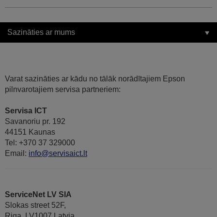
Sazināties ar mums
Varat sazināties ar kādu no tālāk norādītajiem Epson
pilnvarotajiem servisa partneriem:
Servisa ICT
Savanoriu pr. 192
44151 Kaunas
Tel: +370 37 329000
Email:
info@servisaict.lt
ServiceNet LV SIA
Slokas street 52F,
Riga, LV1007 Latvia