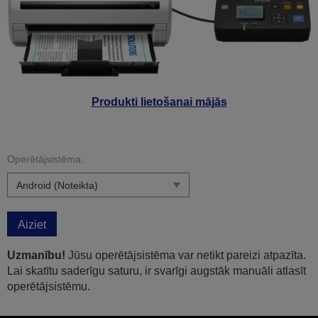
Produkti lietošanai mājās
Operētājsistēma:
Aiziet
Uzmanību!
Jūsu operētājsistēma var netikt pareizi atpazīta.
Lai skatītu saderīgu saturu, ir svarīgi augstāk manuāli atlasīt
operētājsistēmu.