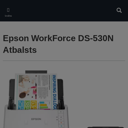
Skip
to
Meklē
main
Izvēlne
content
Epson WorkForce DS-530N
Atbalsts