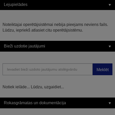
Lejupielādes
Noteiktajai operētājsistēmai nebija pieejams neviens fails.
Lūdzu, iepriekš atlasiet citu operētājsistēmu.
Bieži uzdotie jautājumi
Meklēt
Notiek ielāde... Lūdzu, uzgaidiet...
Rokasgrāmatas un dokumentācija