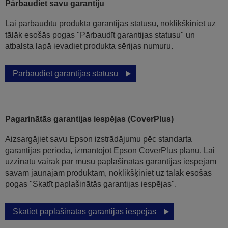
Pārbaudiet savu garantiju
Lai pārbaudītu produkta garantijas statusu, noklikšķiniet uz
tālāk esošās pogas "Pārbaudīt garantijas statusu" un
atbalsta lapā ievadiet produkta sērijas numuru.
Pārbaudiet garantijas statusu
Pagarinātās garantijas iespējas (CoverPlus)
Aizsargājiet savu Epson izstrādājumu pēc standarta
garantijas perioda, izmantojot Epson CoverPlus plānu. Lai
uzzinātu vairāk par mūsu paplašinātās garantijas iespējām
savam jaunajam produktam, noklikšķiniet uz tālāk esošās
pogas "Skatīt paplašinātās garantijas iespējas".
Skatiet paplašinātās garantijas iespējas