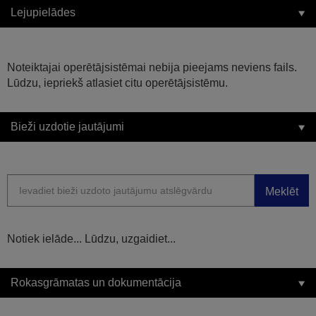
Lejupielādes
Noteiktajai operētājsistēmai nebija pieejams neviens fails.
Lūdzu, iepriekš atlasiet citu operētājsistēmu.
Bieži uzdotie jautājumi
Meklēt
Notiek ielāde... Lūdzu, uzgaidiet...
Rokasgrāmatas un dokumentācija