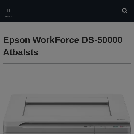
Skip
to
Meklē
main
Izvēlne
content
Epson WorkForce DS-50000
Atbalsts