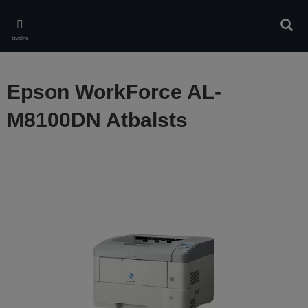
Skip
to
Meklē
main
Izvēlne
content
Epson WorkForce AL-
M8100DN Atbalsts