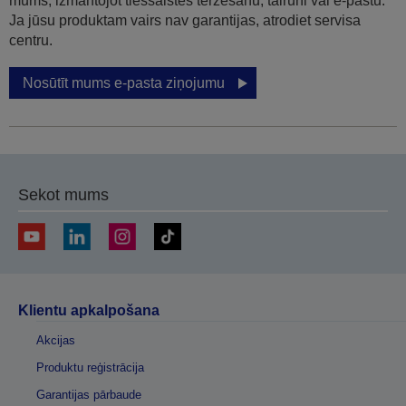
mums, izmantojot tiešsaistes tērzēšanu, tālruni vai e-pastu.
Ja jūsu produktam vairs nav garantijas, atrodiet servisa
centru.
Nosūtīt mums e-pasta ziņojumu
Sekot mums
Klientu apkalpošana
Akcijas
Produktu reģistrācija
Garantijas pārbaude