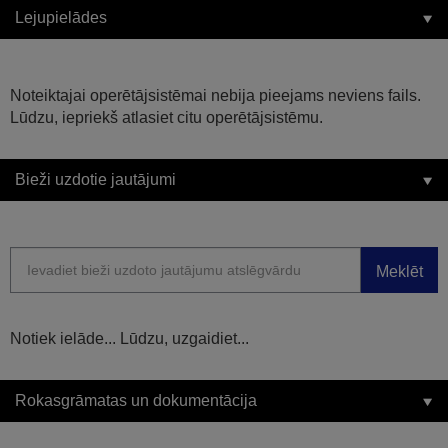
Lejupielādes
Noteiktajai operētājsistēmai nebija pieejams neviens fails.
Lūdzu, iepriekš atlasiet citu operētājsistēmu.
Bieži uzdotie jautājumi
Meklēt
Notiek ielāde... Lūdzu, uzgaidiet...
Rokasgrāmatas un dokumentācija