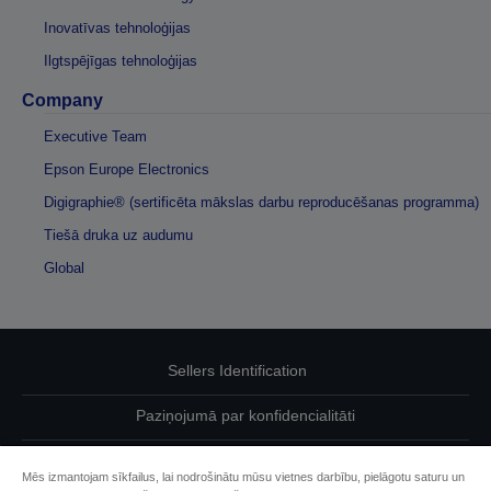
Inovatīvas tehnoloģijas
Ilgtspējīgas tehnoloģijas
Company
Executive Team
Epson Europe Electronics
Digigraphie® (sertificēta mākslas darbu reproducēšanas programma)
Tiešā druka uz audumu
Global
Sellers Identification
Paziņojumā par konfidencialitāti
EU Data Act Compliance
Mēs izmantojam sīkfailus, lai nodrošinātu mūsu vietnes darbību, pielāgotu saturu un