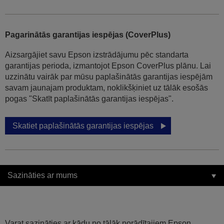
Pagarinātās garantijas iespējas (CoverPlus)
Aizsargājiet savu Epson izstrādājumu pēc standarta
garantijas perioda, izmantojot Epson CoverPlus plānu. Lai
uzzinātu vairāk par mūsu paplašinātās garantijas iespējām
savam jaunajam produktam, noklikšķiniet uz tālāk esošās
pogas "Skatīt paplašinātās garantijas iespējas".
Skatiet paplašinātās garantijas iespējas
Sazināties ar mums
Varat sazināties ar kādu no tālāk norādītajiem Epson