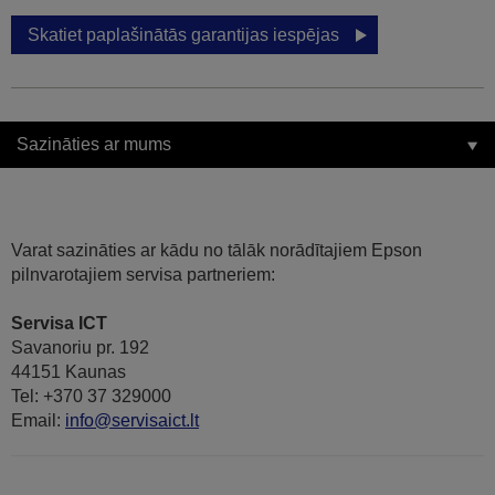
Skatiet paplašinātās garantijas iespējas
Sazināties ar mums
Varat sazināties ar kādu no tālāk norādītajiem Epson
pilnvarotajiem servisa partneriem:
Servisa ICT
Savanoriu pr. 192
44151 Kaunas
Tel: +370 37 329000
Email:
info@servisaict.lt