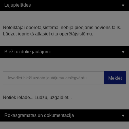
Lejupielādes
Noteiktajai operētājsistēmai nebija pieejams neviens fails.
Lūdzu, iepriekš atlasiet citu operētājsistēmu.
Bieži uzdotie jautājumi
Meklēt
Notiek ielāde... Lūdzu, uzgaidiet...
Rokasgrāmatas un dokumentācija