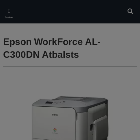
Skip
to
Meklē
main
Izvēlne
content
Epson WorkForce AL-
C300DN Atbalsts