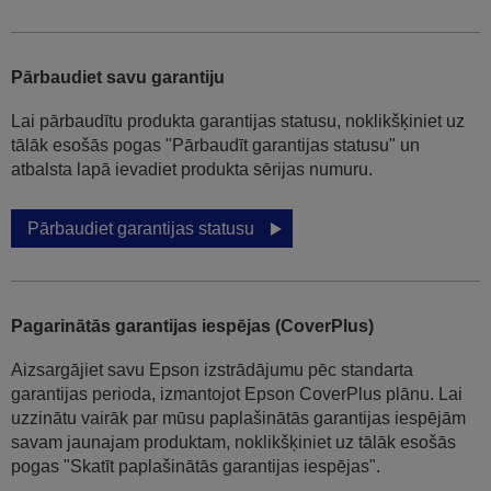
Pārbaudiet savu garantiju
Lai pārbaudītu produkta garantijas statusu, noklikšķiniet uz
tālāk esošās pogas "Pārbaudīt garantijas statusu" un
atbalsta lapā ievadiet produkta sērijas numuru.
Pārbaudiet garantijas statusu
Pagarinātās garantijas iespējas (CoverPlus)
Aizsargājiet savu Epson izstrādājumu pēc standarta
garantijas perioda, izmantojot Epson CoverPlus plānu. Lai
uzzinātu vairāk par mūsu paplašinātās garantijas iespējām
savam jaunajam produktam, noklikšķiniet uz tālāk esošās
pogas "Skatīt paplašinātās garantijas iespējas".