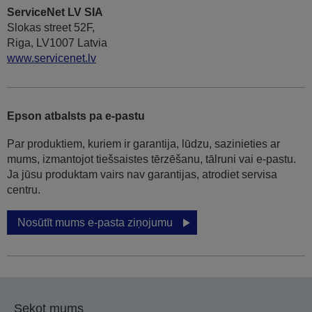
ServiceNet LV SIA
Slokas street 52F,
Riga, LV1007 Latvia
www.servicenet.lv
Epson atbalsts pa e-pastu
Par produktiem, kuriem ir garantija, lūdzu, sazinieties ar
mums, izmantojot tiešsaistes tērzēšanu, tālruni vai e-pastu.
Ja jūsu produktam vairs nav garantijas, atrodiet servisa
centru.
Nosūtīt mums e-pasta ziņojumu
Sekot mums