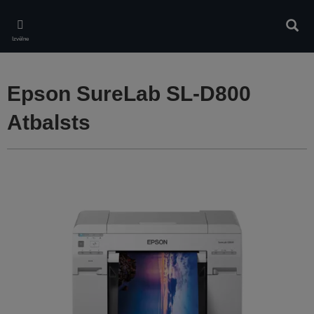
Skip
to
Meklē
main
Izvēlne
content
Epson SureLab SL-D800
Atbalsts