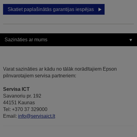
Skatiet paplašinātās garantijas iespējas
Sazināties ar mums
Varat sazināties ar kādu no tālāk norādītajiem Epson
pilnvarotajiem servisa partneriem:
Servisa ICT
Savanoriu pr. 192
44151 Kaunas
Tel: +370 37 329000
Email:
info@servisaict.lt