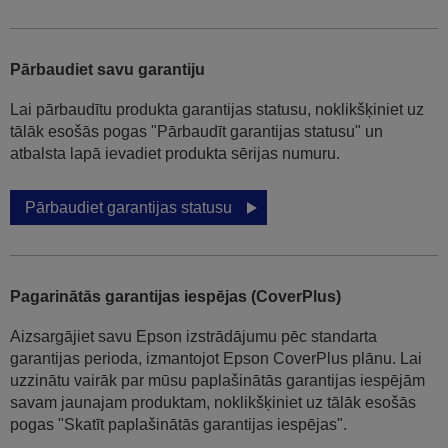
Pārbaudiet savu garantiju
Lai pārbaudītu produkta garantijas statusu, noklikšķiniet uz
tālāk esošās pogas "Pārbaudīt garantijas statusu" un
atbalsta lapā ievadiet produkta sērijas numuru.
Pārbaudiet garantijas statusu
Pagarinātās garantijas iespējas (CoverPlus)
Aizsargājiet savu Epson izstrādājumu pēc standarta
garantijas perioda, izmantojot Epson CoverPlus plānu. Lai
uzzinātu vairāk par mūsu paplašinātās garantijas iespējām
savam jaunajam produktam, noklikšķiniet uz tālāk esošās
pogas "Skatīt paplašinātās garantijas iespējas".