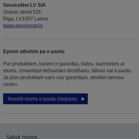
ServiceNet LV SIA
Slokas street 52F,
Riga, LV1007 Latvia
www.servicenet.lv
Epson atbalsts pa e-pastu
Par produktiem, kuriem ir garantija, lūdzu, sazinieties ar
mums, izmantojot tiešsaistes tērzēšanu, tālruni vai e-pastu.
Ja jūsu produktam vairs nav garantijas, atrodiet servisa
centru.
Nosūtīt mums e-pasta ziņojumu
Sekot mums