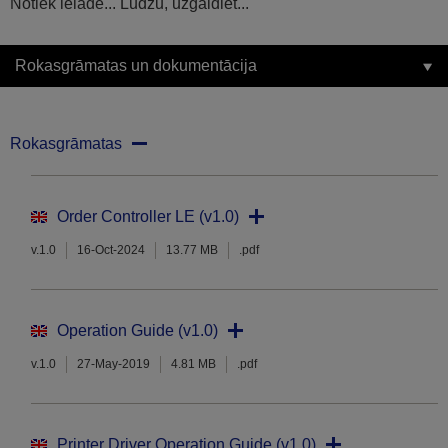
Notiek ielāde... Lūdzu, uzgaidiet...
Rokasgrāmatas un dokumentācija
Rokasgrāmatas
Order Controller LE (v1.0)
v.1.0
16-Oct-2024
13.77 MB
.pdf
Operation Guide (v1.0)
v.1.0
27-May-2019
4.81 MB
.pdf
Printer Driver Operation Guide (v1.0)