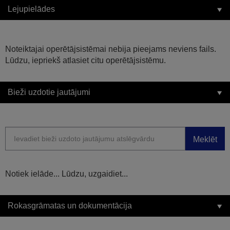
Lejupielādes
Noteiktajai operētājsistēmai nebija pieejams neviens fails.
Lūdzu, iepriekš atlasiet citu operētājsistēmu.
Bieži uzdotie jautājumi
Meklēt
Notiek ielāde... Lūdzu, uzgaidiet...
Rokasgrāmatas un dokumentācija