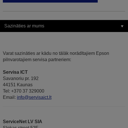
Sazināties ar mums
Varat sazināties ar kādu no tālāk norādītajiem Epson
pilnvarotajiem servisa partneriem:
Servisa ICT
Savanoriu pr. 192
44151 Kaunas
Tel: +370 37 329000
Email:
info@servisaict.lt
ServiceNet LV SIA
Slokas street 52F,