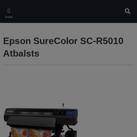
Skip
to
Meklē
main
Izvēlne
content
Epson SureColor SC-R5010
Atbalsts