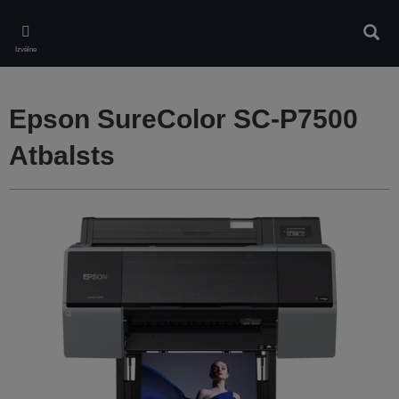
Skip
to
Meklē
main
Izvēlne
content
Epson SureColor SC-P7500
Atbalsts