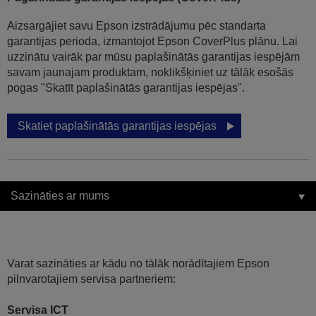
Aizsargājiet savu Epson izstrādājumu pēc standarta
garantijas perioda, izmantojot Epson CoverPlus plānu. Lai
uzzinātu vairāk par mūsu paplašinātās garantijas iespējām
savam jaunajam produktam, noklikšķiniet uz tālāk esošās
pogas "Skatīt paplašinātās garantijas iespējas".
Skatiet paplašinātās garantijas iespējas
Sazināties ar mums
Varat sazināties ar kādu no tālāk norādītajiem Epson
pilnvarotajiem servisa partneriem:
Servisa ICT