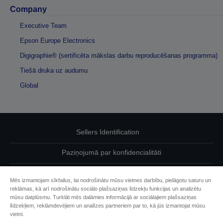
Company
Executive Team
Epson Europe Electronics
Digigraphie® (sertificēta mākslas darbu reproducēšanas programma)
Tiešā druka uz audumu
Global
Sellers Identification
Paziņojumā par konfidencialitāti
EU Data Act Compliance
Mēs izmantojam sīkfailus, lai nodrošinātu mūsu vietnes darbību, pielāgotu saturu un
reklāmas, kā arī nodrošinātu sociālo plašsaziņas līdzekļu funkcijas un analizētu
Sazinieties ar mums par saviem datiem
mūsu datplūsmu. Turklāt mēs dalāmies informācijā ar sociālajiem plašsaziņas
līdzekļiem, reklāmdevējiem un analīzes partneriem par to, kā jūs izmantojat mūsu
Cookie Information
vietni.