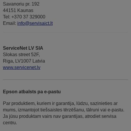
Savanoriu pr. 192
44151 Kaunas
Tel: +370 37 329000
Email:
info@servisaict.lt
ServiceNet LV SIA
Slokas street 52F,
Riga, LV1007 Latvia
www.servicenet.lv
Epson atbalsts pa e-pastu
Par produktiem, kuriem ir garantija, lūdzu, sazinieties ar
mums, izmantojot tiešsaistes tērzēšanu, tālruni vai e-pastu.
Ja jūsu produktam vairs nav garantijas, atrodiet servisa
centru.