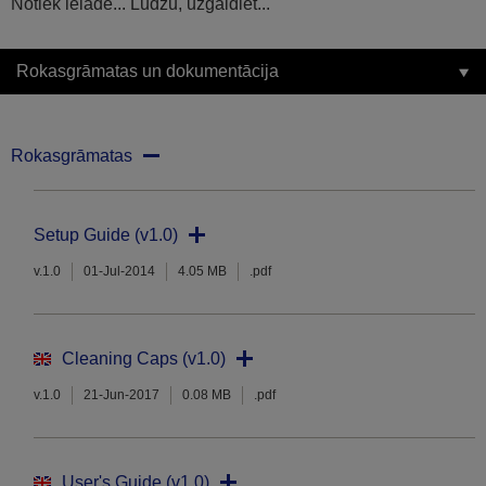
Notiek ielāde... Lūdzu, uzgaidiet...
Rokasgrāmatas un dokumentācija
Rokasgrāmatas
Setup Guide (v1.0)
v.1.0
01-Jul-2014
4.05 MB
.pdf
Cleaning Caps (v1.0)
v.1.0
21-Jun-2017
0.08 MB
.pdf
User's Guide (v1.0)