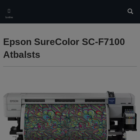
Skip
to
Meklē
main
Izvēlne
content
Epson SureColor SC-F7100
Atbalsts