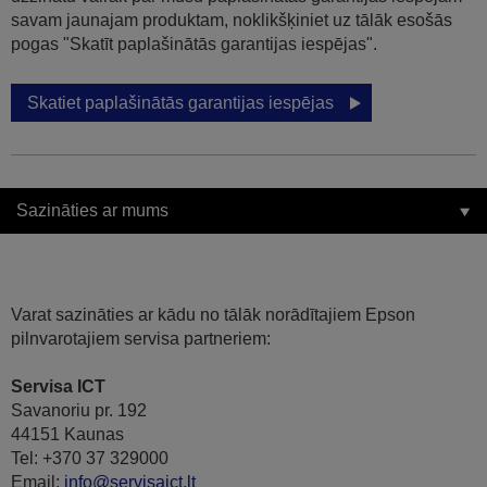
savam jaunajam produktam, noklikšķiniet uz tālāk esošās
pogas "Skatīt paplašinātās garantijas iespējas".
Skatiet paplašinātās garantijas iespējas
Sazināties ar mums
Varat sazināties ar kādu no tālāk norādītajiem Epson
pilnvarotajiem servisa partneriem:
Servisa ICT
Savanoriu pr. 192
44151 Kaunas
Tel: +370 37 329000
Email:
info@servisaict.lt