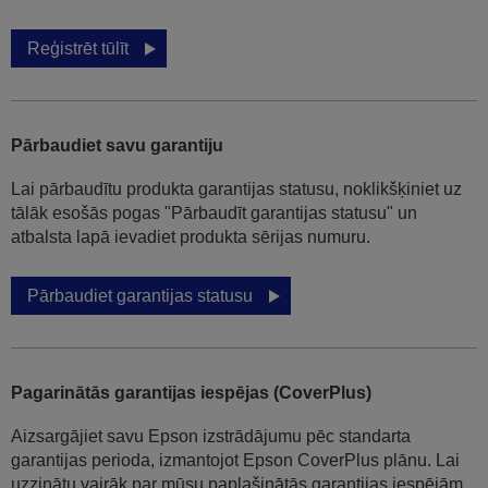
Reģistrēt tūlīt
Pārbaudiet savu garantiju
Lai pārbaudītu produkta garantijas statusu, noklikšķiniet uz
tālāk esošās pogas "Pārbaudīt garantijas statusu" un
atbalsta lapā ievadiet produkta sērijas numuru.
Pārbaudiet garantijas statusu
Pagarinātās garantijas iespējas (CoverPlus)
Aizsargājiet savu Epson izstrādājumu pēc standarta
garantijas perioda, izmantojot Epson CoverPlus plānu. Lai
uzzinātu vairāk par mūsu paplašinātās garantijas iespējām