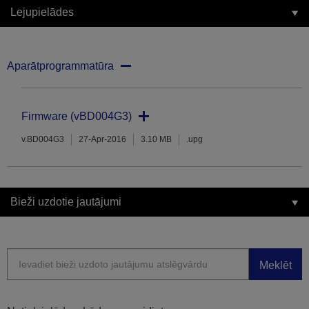
Lejupielādes
Aparātprogrammatūra
Firmware (vBD004G3)
v.BD004G3
27-Apr-2016
3.10 MB
.upg
Bieži uzdotie jautājumi
Meklēt