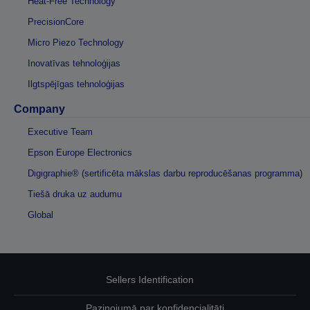
Heat-Free Technology
PrecisionCore
Micro Piezo Technology
Inovatīvas tehnoloģijas
Ilgtspējīgas tehnoloģijas
Company
Executive Team
Epson Europe Electronics
Digigraphie® (sertificēta mākslas darbu reproducēšanas programma)
Tiešā druka uz audumu
Global
Sellers Identification
Paziņojumā par konfidencialitāti