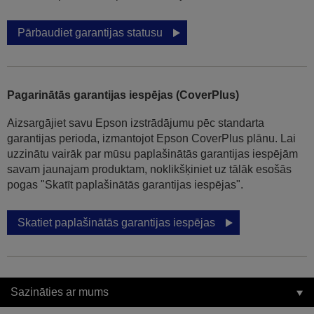
Pārbaudiet garantijas statusu
Pagarinātās garantijas iespējas (CoverPlus)
Aizsargājiet savu Epson izstrādājumu pēc standarta
garantijas perioda, izmantojot Epson CoverPlus plānu. Lai
uzzinātu vairāk par mūsu paplašinātās garantijas iespējām
savam jaunajam produktam, noklikšķiniet uz tālāk esošās
pogas "Skatīt paplašinātās garantijas iespējas".
Skatiet paplašinātās garantijas iespējas
Sazināties ar mums