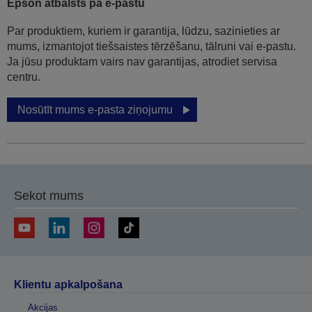
Epson atbalsts pa e-pastu
Par produktiem, kuriem ir garantija, lūdzu, sazinieties ar
mums, izmantojot tiešsaistes tērzēšanu, tālruni vai e-pastu.
Ja jūsu produktam vairs nav garantijas, atrodiet servisa
centru.
Nosūtīt mums e-pasta ziņojumu
Sekot mums
Klientu apkalpošana
Akcijas