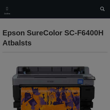
Skip
to
Meklē
main
Izvēlne
content
Epson SureColor SC-F6400H
Atbalsts