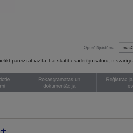
Operētājsistēma:
tikt pareizi atpazīta. Lai skatītu saderīgu saturu, ir svarīgi
dotie
Rokasgrāmatas un
Reģistrācija
umi
dokumentācija
ie