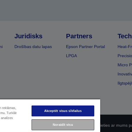
Juridisks
Partners
Tech
mi
Drošības datu lapas
Epson Partner Portal
Heat-Fr
LPGA
Precisi
Micro P
Inovatī
Ilgtspēj
un reklāmas,
Akceptēt visus sīkfailus
smu. Turklāt
 analīzes
Noraidīt visu
fidencialitāti
EU Data Act Compliance
Sazinieties ar mums p