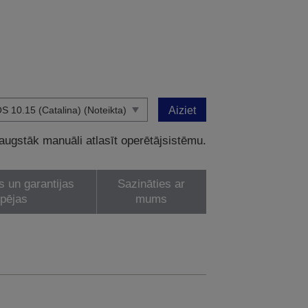
Aiziet
 augstāk manuāli atlasīt operētājsistēmu.
s un garantijas
Sazināties ar
spējas
mums