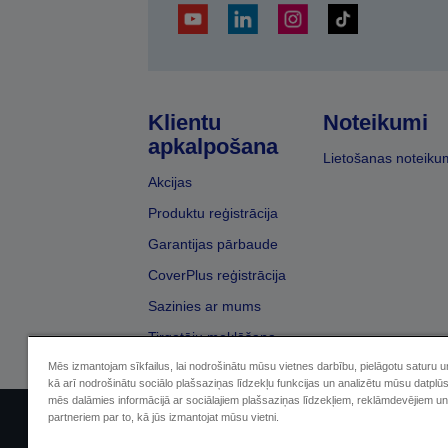
Klientu
Noteikumi
apkalpošana
Lietošanas noteiku
Akcijas
Produktu reģistrācija
Garantijas pārbaude
CoverPlus reģistrācija
Sazinies ar mums
Tirgotāju meklēšana
Mēs izmantojam sīkfailus, lai nodrošinātu mūsu vietnes darbību, pielāgotu saturu 
kā arī nodrošinātu sociālo plašsaziņas līdzekļu funkcijas un analizētu mūsu datplū
mēs dalāmies informācijā ar sociālajiem plašsaziņas līdzekļiem, reklāmdevējiem un
partneriem par to, kā jūs izmantojat mūsu vietni.
Sellers Identification
Paziņojumā par kon