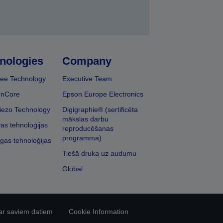
nologies
Company
ee Technology
Executive Team
onCore
Epson Europe Electronics
iezo Technology
Digigraphie® (sertificēta
mākslas darbu
vas tehnoloģijas
reproducēšanas
programma)
īgas tehnoloģijas
Tiešā druka uz audumu
Global
ar saviem datiem
Cookie Information