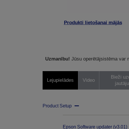
Produkti lietošanai mājās
Uzmanību!
Jūsu operētājsistēma var ne
Bieži uz
Lejupielādes
Video
jautāj
Product Setup
Epson Software updater (v3.01)