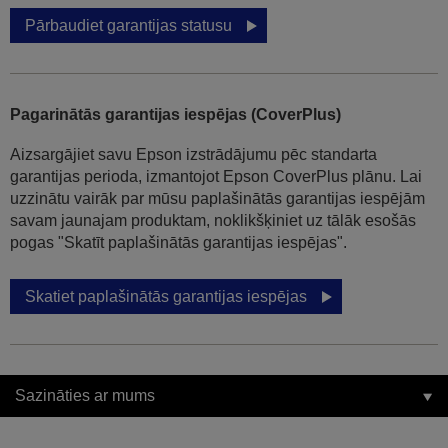
Pārbaudiet garantijas statusu
Pagarinātās garantijas iespējas (CoverPlus)
Aizsargājiet savu Epson izstrādājumu pēc standarta
garantijas perioda, izmantojot Epson CoverPlus plānu. Lai
uzzinātu vairāk par mūsu paplašinātās garantijas iespējām
savam jaunajam produktam, noklikšķiniet uz tālāk esošās
pogas "Skatīt paplašinātās garantijas iespējas".
Skatiet paplašinātās garantijas iespējas
Sazināties ar mums