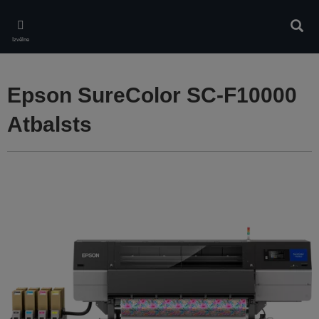
Skip
to
Meklē
main
Izvēlne
content
Epson SureColor SC-F10000
Atbalsts