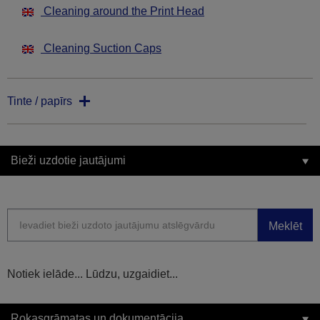
Cleaning around the Print Head
Cleaning Suction Caps
Tinte / papīrs
Bieži uzdotie jautājumi
Meklēt
Notiek ielāde... Lūdzu, uzgaidiet...
Rokasgrāmatas un dokumentācija