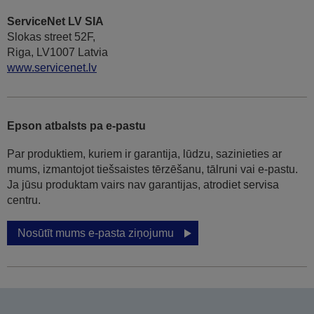
ServiceNet LV SIA
Slokas street 52F,
Riga, LV1007 Latvia
www.servicenet.lv
Epson atbalsts pa e-pastu
Par produktiem, kuriem ir garantija, lūdzu, sazinieties ar
mums, izmantojot tiešsaistes tērzēšanu, tālruni vai e-pastu.
Ja jūsu produktam vairs nav garantijas, atrodiet servisa
centru.
Nosūtīt mums e-pasta ziņojumu