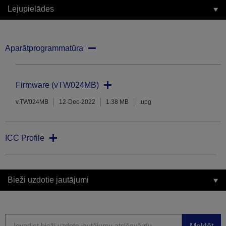
Lejupielādes
Aparātprogrammatūra
Firmware (vTW024MB)
v.TW024MB
12-Dec-2022
1.38 MB
.upg
ICC Profile
Bieži uzdotie jautājumi