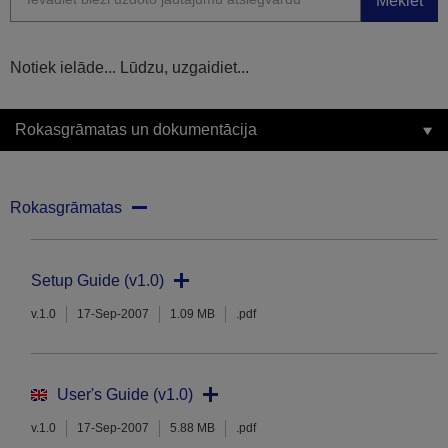
Meklēt
Notiek ielāde... Lūdzu, uzgaidiet...
Rokasgrāmatas un dokumentācija
Rokasgrāmatas
Setup Guide (v1.0)
v.1.0
17-Sep-2007
1.09 MB
.pdf
User's Guide (v1.0)
v.1.0
17-Sep-2007
5.88 MB
.pdf