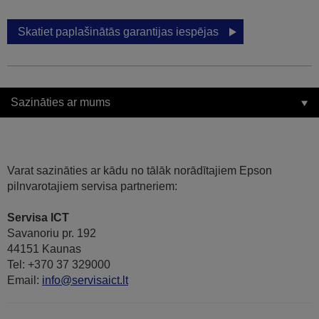
Skatiet paplašinātās garantijas iespējas
Sazināties ar mums
Varat sazināties ar kādu no tālāk norādītajiem Epson
pilnvarotajiem servisa partneriem:
Servisa ICT
Savanoriu pr. 192
44151 Kaunas
Tel: +370 37 329000
Email:
info@servisaict.lt