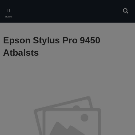
Skip
to
Meklē
main
Izvēlne
content
Epson Stylus Pro 9450
Atbalsts