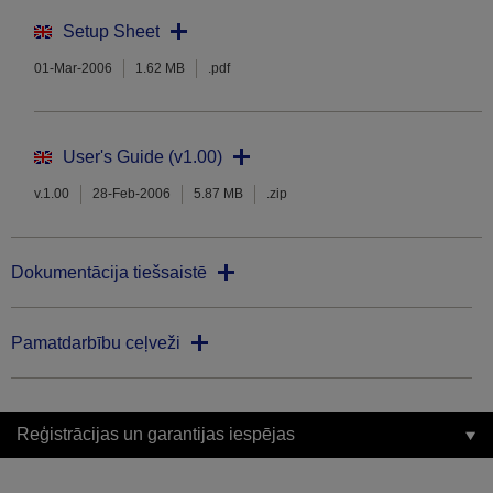
Setup Sheet
01-Mar-2006
1.62 MB
.pdf
User's Guide (v1.00)
v.1.00
28-Feb-2006
5.87 MB
.zip
Dokumentācija tiešsaistē
Pamatdarbību ceļveži
Reģistrācijas un garantijas iespējas