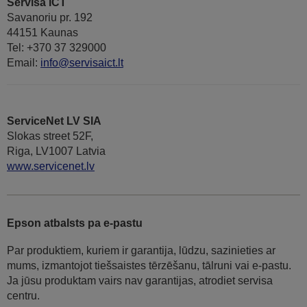
Servisa ICT
Savanoriu pr. 192
44151 Kaunas
Tel: +370 37 329000
Email:
info@servisaict.lt
ServiceNet LV SIA
Slokas street 52F,
Riga, LV1007 Latvia
www.servicenet.lv
Epson atbalsts pa e-pastu
Par produktiem, kuriem ir garantija, lūdzu, sazinieties ar
mums, izmantojot tiešsaistes tērzēšanu, tālruni vai e-pastu.
Ja jūsu produktam vairs nav garantijas, atrodiet servisa
centru.