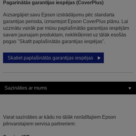
Pagarinātās garantijas iespējas (CoverPlus)
Aizsargājiet savu Epson izstrādājumu pēc standarta
garantijas perioda, izmantojot Epson CoverPlus plānu. Lai
uzzinātu vairāk par mūsu paplašinātās garantijas iespējām
savam jaunajam produktam, noklikšķiniet uz tālāk esošās
pogas "Skatīt paplašinātās garantijas iespējas".
Skatiet paplašinātās garantijas iespējas
Sazināties ar mums
Varat sazināties ar kādu no tālāk norādītajiem Epson
pilnvarotajiem servisa partneriem: