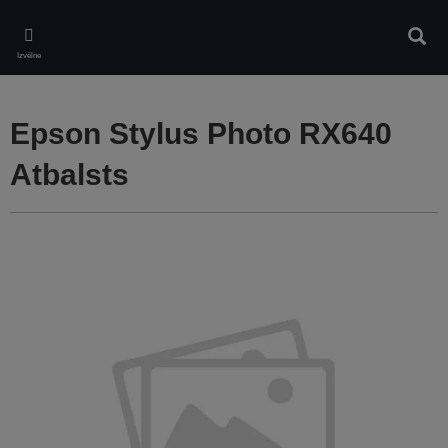
Skip
to
Meklē
main
Izvēlne
content
Epson Stylus Photo RX640
Atbalsts