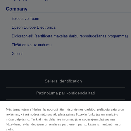
Company
Executive Team
Epson Europe Electronics
Digigraphie® (sertificēta mākslas darbu reproducēšanas programma)
Tiešā druka uz audumu
Global
Sellers Identification
Paziņojumā par konfidencialitāti
EU Data Act Compliance
Mēs izmantojam sīkfailus, lai nodrošinātu mūsu vietnes darbību, pielāgotu saturu un
reklāmas, kā arī nodrošinātu sociālo plašsaziņas līdzekļu funkcijas un analizētu
Sazinieties ar mums par saviem datiem
mūsu datplūsmu. Turklāt mēs dalāmies informācijā ar sociālajiem plašsaziņas
līdzekļiem, reklāmdevējiem un analīzes partneriem par to, kā jūs izmantojat mūsu
Cookie Information
vietni.