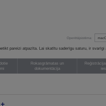
Operētājsistēma:
tikt pareizi atpazīta. Lai skatītu saderīgu saturu, ir svarīgi
dotie
Rokasgrāmatas un
Reģistrācija
umi
dokumentācija
ie