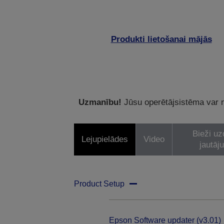
Produkti lietošanai mājās
Uzmanību!
Jūsu operētājsistēma var ne
Bieži uz
Lejupielādes
Video
jautāj
Product Setup
Epson Software updater (v3.01)