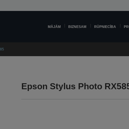
MĀJĀM
BIZNESAM
RŪPNIECĪBA
PR
585
Epson Stylus Photo RX585