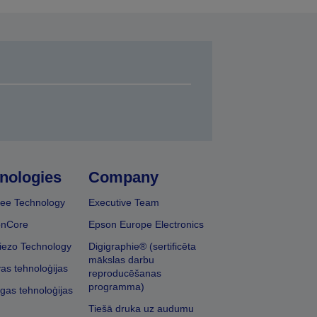
nologies
Company
ee Technology
Executive Team
onCore
Epson Europe Electronics
iezo Technology
Digigraphie® (sertificēta
mākslas darbu
vas tehnoloģijas
reproducēšanas
programma)
īgas tehnoloģijas
Tiešā druka uz audumu