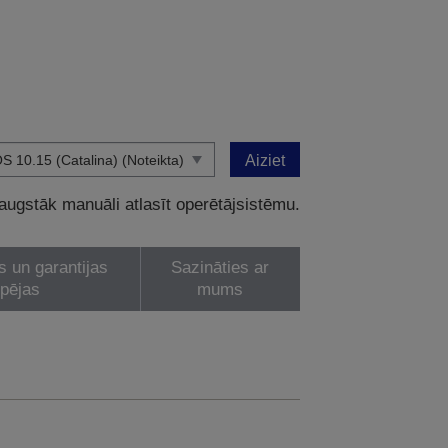
Aiziet
 augstāk manuāli atlasīt operētājsistēmu.
s un garantijas
Sazināties ar
spējas
mums