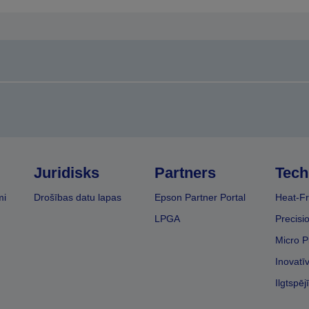
Juridisks
Partners
Tech
mi
Drošības datu lapas
Epson Partner Portal
Heat-Fr
LPGA
Precisi
Micro P
Inovatī
Ilgtspēj