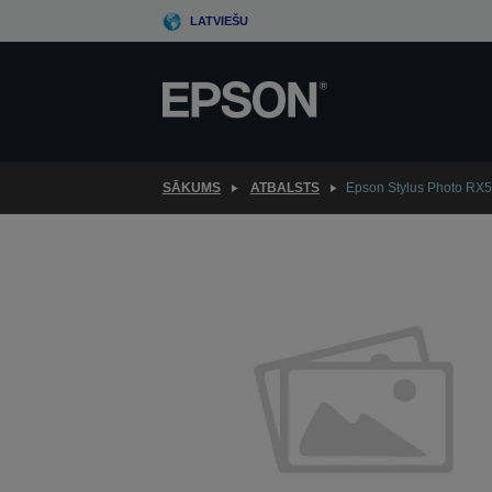
Skip
LATVIEŠU
to
main
content
SĀKUMS
ATBALSTS
Epson Stylus Photo RX