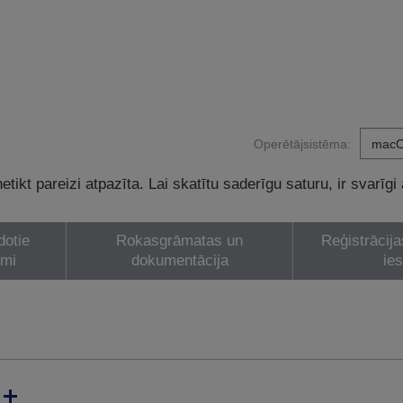
Operētājsistēma:
tikt pareizi atpazīta. Lai skatītu saderīgu saturu, ir svarīgi
dotie
Rokasgrāmatas un
Reģistrācija
umi
dokumentācija
ie