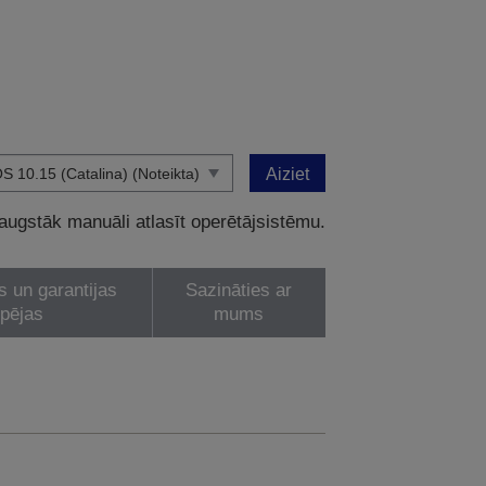
Aiziet
 augstāk manuāli atlasīt operētājsistēmu.
s un garantijas
Sazināties ar
spējas
mums