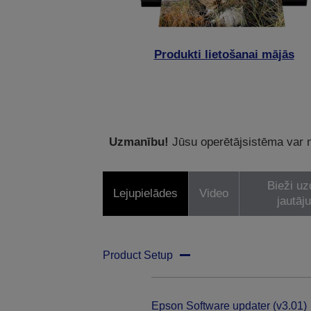
Produkti lietošanai mājās
Uzmanību!
Jūsu operētājsistēma var ne
Bieži uz
Lejupielādes
Video
jautāj
Product Setup
Epson Software updater (v3.01)