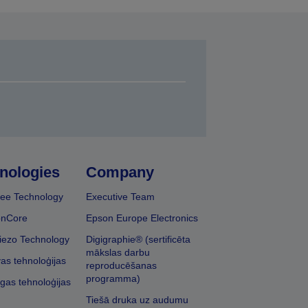
nologies
Company
ee Technology
Executive Team
onCore
Epson Europe Electronics
iezo Technology
Digigraphie® (sertificēta
mākslas darbu
vas tehnoloģijas
reproducēšanas
programma)
īgas tehnoloģijas
Tiešā druka uz audumu