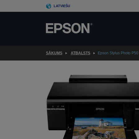
Skip
LATVIEŠU
to
main
content
SĀKUMS
ATBALSTS
Epson Stylus Photo P50