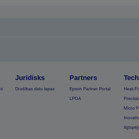
Juridisks
Partners
Tech
mi
Drošības datu lapas
Epson Partner Portal
Heat-Fr
LPGA
Precisi
Micro P
Inovatī
Ilgtspēj