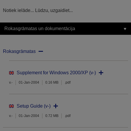
Notiek ielāde... Lūdzu, uzgaidiet...
Rokasgrāmatas un dokumentācija
Rokasgrāmatas
Supplement for Windows 2000/XP (v-)
v.-
01-Jan-2004
0.16 MB
.pdf
Setup Guide (v-)
v.-
01-Jan-2004
0.72 MB
.pdf