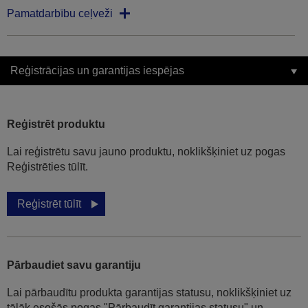
Pamatdarbību ceļveži
Reģistrācijas un garantijas iespējas
Reģistrēt produktu
Lai reģistrētu savu jauno produktu, noklikšķiniet uz pogas
Reģistrēties tūlīt.
Reģistrēt tūlīt
Pārbaudiet savu garantiju
Lai pārbaudītu produkta garantijas statusu, noklikšķiniet uz
tālāk esošās pogas "Pārbaudīt garantijas statusu" un