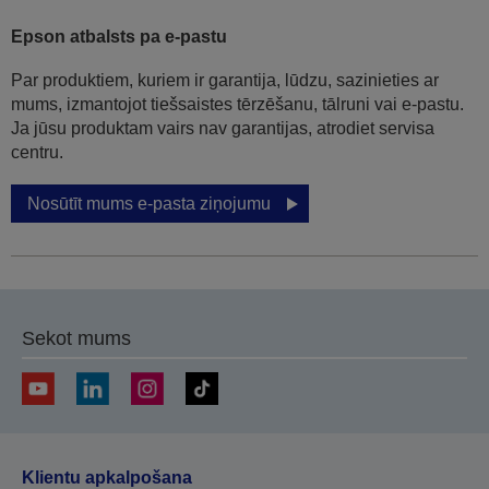
Epson atbalsts pa e-pastu
Par produktiem, kuriem ir garantija, lūdzu, sazinieties ar
mums, izmantojot tiešsaistes tērzēšanu, tālruni vai e-pastu.
Ja jūsu produktam vairs nav garantijas, atrodiet servisa
centru.
Nosūtīt mums e-pasta ziņojumu
Sekot mums
Klientu apkalpošana