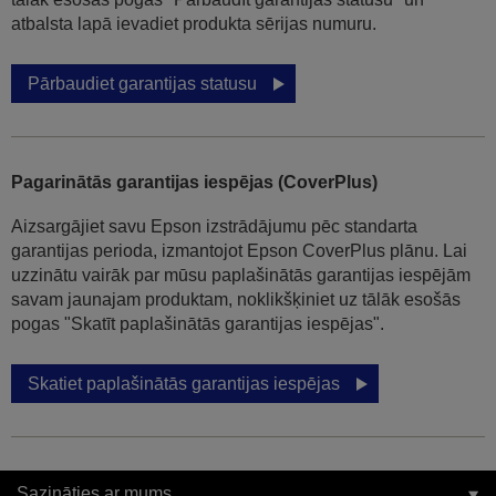
atbalsta lapā ievadiet produkta sērijas numuru.
Pārbaudiet garantijas statusu
Pagarinātās garantijas iespējas (CoverPlus)
Aizsargājiet savu Epson izstrādājumu pēc standarta
garantijas perioda, izmantojot Epson CoverPlus plānu. Lai
uzzinātu vairāk par mūsu paplašinātās garantijas iespējām
savam jaunajam produktam, noklikšķiniet uz tālāk esošās
pogas "Skatīt paplašinātās garantijas iespējas".
Skatiet paplašinātās garantijas iespējas
Sazināties ar mums