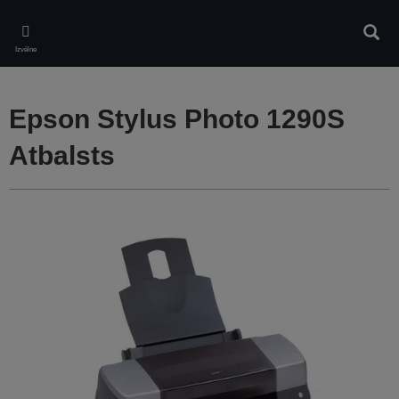
Skip
to
Meklē
main
Izvēlne
content
Epson Stylus Photo 1290S
Atbalsts