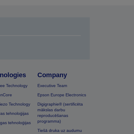
nologies
Company
ee Technology
Executive Team
onCore
Epson Europe Electronics
iezo Technology
Digigraphie® (sertificēta
mākslas darbu
vas tehnoloģijas
reproducēšanas
programma)
īgas tehnoloģijas
Tiešā druka uz audumu