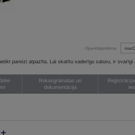
Operētājsistēma:
tikt pareizi atpazīta. Lai skatītu saderīgu saturu, ir svarīgi
dotie
Rokasgrāmatas un
Reģistrācija
umi
dokumentācija
ie