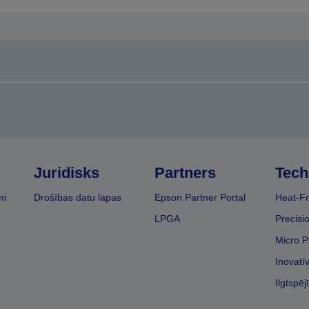
Juridisks
Partners
Tech
mi
Drošības datu lapas
Epson Partner Portal
Heat-Fr
LPGA
Precisi
Micro P
Inovatī
Ilgtspēj