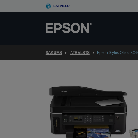
Skip
LATVIEŠU
to
main
content
SĀKUMS
ATBALSTS
Epson Stylus Office BX