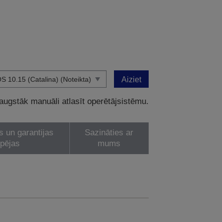
Aiziet
 augstāk manuāli atlasīt operētājsistēmu.
s un garantijas
Sazināties ar
spējas
mums