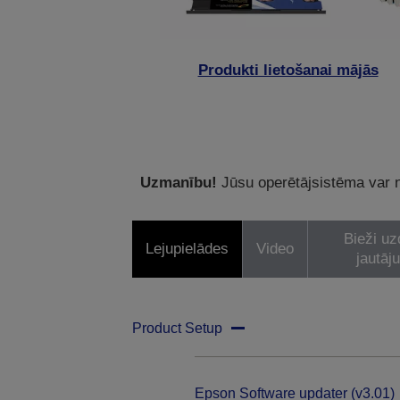
Produkti lietošanai mājās
Uzmanību!
Jūsu operētājsistēma var ne
Bieži uz
Lejupielādes
Video
jautāj
Product Setup
Epson Software updater (v3.01)