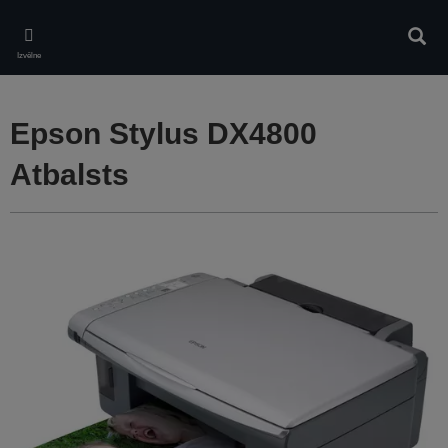
Skip
to
Meklē
main
Izvēlne
content
Epson Stylus DX4800
Atbalsts