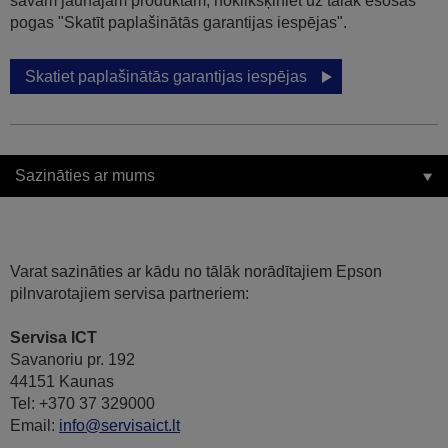
savam jaunajam produktam, noklikšķiniet uz tālāk esošās
pogas "Skatīt paplašinātās garantijas iespējas".
Skatiet paplašinātās garantijas iespējas
Sazināties ar mums
Varat sazināties ar kādu no tālāk norādītajiem Epson
pilnvarotajiem servisa partneriem:
Servisa ICT
Savanoriu pr. 192
44151 Kaunas
Tel: +370 37 329000
Email:
info@servisaict.lt