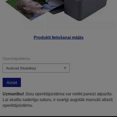
Produkti lietošanai mājās
Operētājsistēma:
Aiziet
Uzmanību!
Jūsu operētājsistēma var netikt pareizi atpazīta.
Lai skatītu saderīgu saturu, ir svarīgi augstāk manuāli atlasīt
operētājsistēmu.