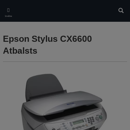
Skip
to
Meklē
main
Izvēlne
content
Epson Stylus CX6600
Atbalsts