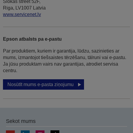
Slokas street 52F,
Riga, LV1007 Latvia
www.servicenet.lv
Epson atbalsts pa e-pastu
Par produktiem, kuriem ir garantija, lūdzu, sazinieties ar
mums, izmantojot tiešsaistes tērzēšanu, tālruni vai e-pastu.
Ja jūsu produktam vairs nav garantijas, atrodiet servisa
centru.
Nosūtīt mums e-pasta ziņojumu
Sekot mums