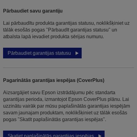
Pārbaudiet savu garantiju
Lai pārbaudītu produkta garantijas statusu, noklikšķiniet uz
tālāk esošās pogas "Pārbaudīt garantijas statusu" un
atbalsta lapā ievadiet produkta sērijas numuru.
Pārbaudiet garantijas statusu
Pagarinātās garantijas iespējas (CoverPlus)
Aizsargājiet savu Epson izstrādājumu pēc standarta
garantijas perioda, izmantojot Epson CoverPlus plānu. Lai
uzzinātu vairāk par mūsu paplašinātās garantijas iespējām
savam jaunajam produktam, noklikšķiniet uz tālāk esošās
pogas "Skatīt paplašinātās garantijas iespējas".
Skatiet paplašinātās garantijas iespējas