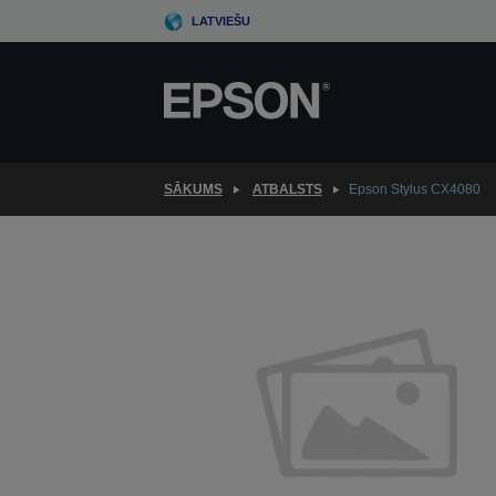
Skip
LATVIEŠU
to
main
content
SĀKUMS
ATBALSTS
Epson Stylus CX4080