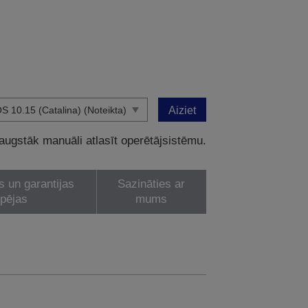
Aiziet
 augstāk manuāli atlasīt operētājsistēmu.
s un garantijas
Sazināties ar
spējas
mums