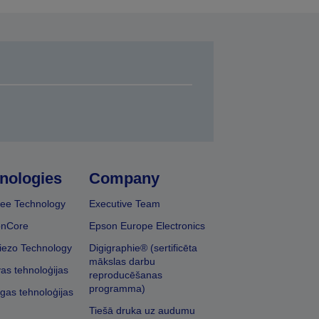
nologies
Company
ee Technology
Executive Team
onCore
Epson Europe Electronics
iezo Technology
Digigraphie® (sertificēta
mākslas darbu
vas tehnoloģijas
reproducēšanas
programma)
īgas tehnoloģijas
Tiešā druka uz audumu