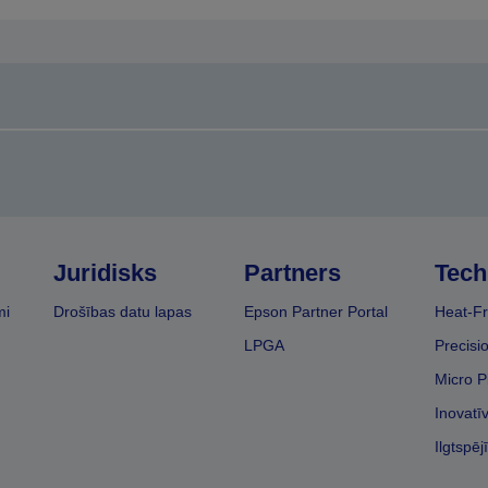
Juridisks
Partners
Tech
mi
Drošības datu lapas
Epson Partner Portal
Heat-Fr
LPGA
Precisi
Micro P
Inovatī
Ilgtspēj