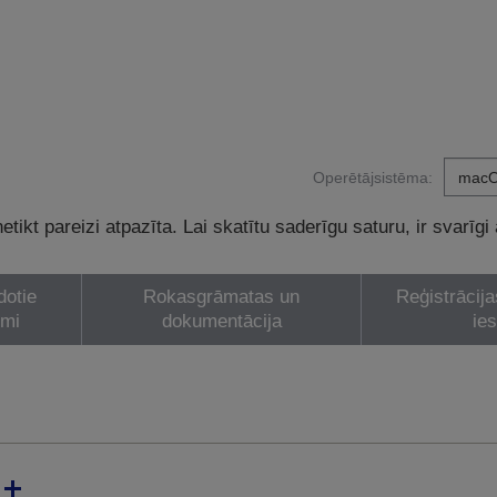
Operētājsistēma:
tikt pareizi atpazīta. Lai skatītu saderīgu saturu, ir svarīgi
dotie
Rokasgrāmatas un
Reģistrācija
umi
dokumentācija
ie