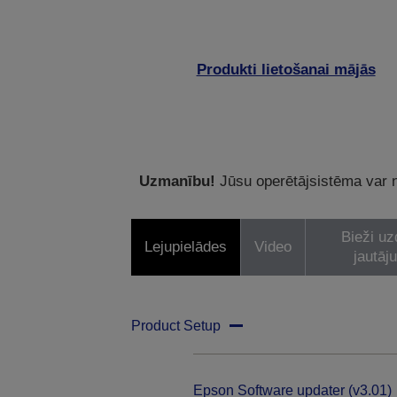
Produkti lietošanai mājās
Uzmanību!
Jūsu operētājsistēma var ne
Bieži uz
Lejupielādes
Video
jautāj
Product Setup
Epson Software updater (v3.01)