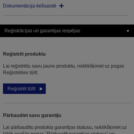
Dokumentācija tiešsaistē
Reģistrācijas un garantijas iespējas
Reģistrēt produktu
Lai reģistrētu savu jauno produktu, noklikšķiniet uz pogas
Reģistrēties tūlīt.
Reģistrēt tūlīt
Pārbaudiet savu garantiju
Lai pārbaudītu produkta garantijas statusu, noklikšķiniet uz
tālāk esošās pogas "Pārbaudīt garantijas statusu" un