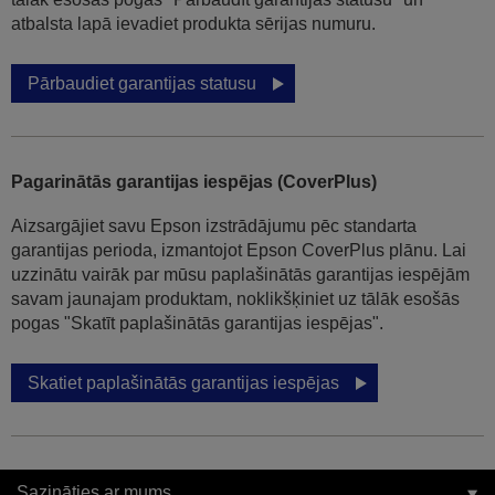
atbalsta lapā ievadiet produkta sērijas numuru.
Pārbaudiet garantijas statusu
Pagarinātās garantijas iespējas (CoverPlus)
Aizsargājiet savu Epson izstrādājumu pēc standarta
garantijas perioda, izmantojot Epson CoverPlus plānu. Lai
uzzinātu vairāk par mūsu paplašinātās garantijas iespējām
savam jaunajam produktam, noklikšķiniet uz tālāk esošās
pogas "Skatīt paplašinātās garantijas iespējas".
Skatiet paplašinātās garantijas iespējas
Sazināties ar mums