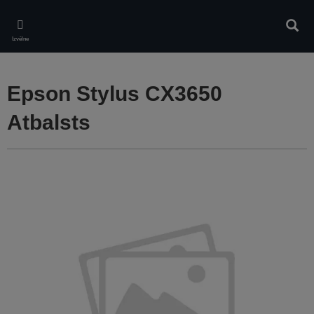
Skip
to
Meklē
main
Izvēlne
content
Epson Stylus CX3650
Atbalsts