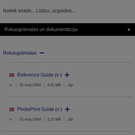
Notiek ielāde... Lūdzu, uzgaidiet...
Rokasgrāmatas un dokumentācija
Rokasgrāmatas
Reference Guide (v-)
v.-
31-Aug-2004
4.92 MB
.zip
PhotoPrint Guide (v-)
v.-
31-Aug-2004
1.15 MB
.zip