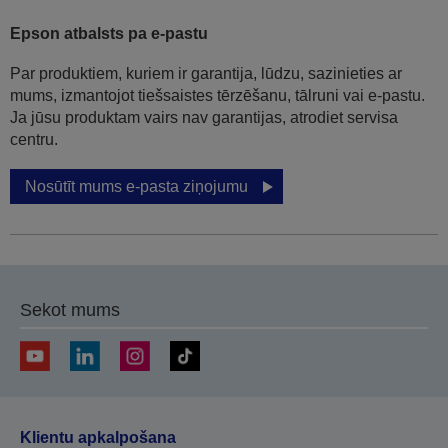
Epson atbalsts pa e-pastu
Par produktiem, kuriem ir garantija, lūdzu, sazinieties ar
mums, izmantojot tiešsaistes tērzēšanu, tālruni vai e-pastu.
Ja jūsu produktam vairs nav garantijas, atrodiet servisa
centru.
Nosūtīt mums e-pasta ziņojumu
Sekot mums
Klientu apkalpošana