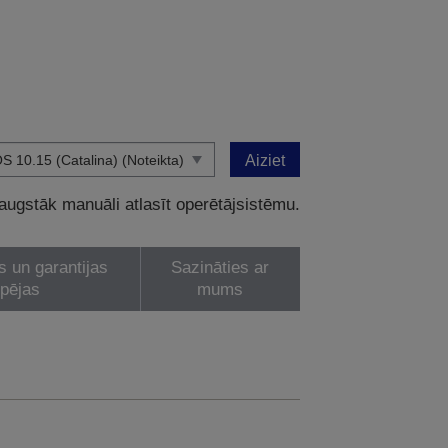
Aiziet
 augstāk manuāli atlasīt operētājsistēmu.
s un garantijas
Sazināties ar
spējas
mums