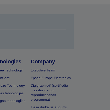
nologies
Company
ee Technology
Executive Team
onCore
Epson Europe Electronics
iezo Technology
Digigraphie® (sertificēta
mākslas darbu
vas tehnoloģijas
reproducēšanas
programma)
īgas tehnoloģijas
Tiešā druka uz audumu