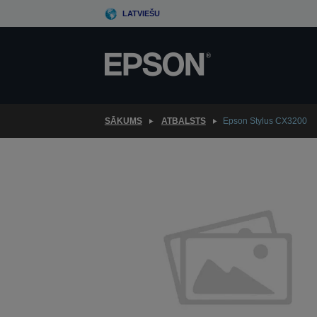
Skip
LATVIEŠU
to
main
content
SĀKUMS
ATBALSTS
Epson Stylus CX3200