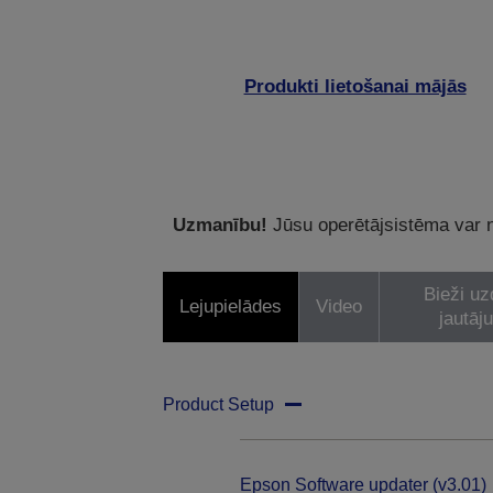
Produkti lietošanai mājās
Uzmanību!
Jūsu operētājsistēma var ne
Bieži uz
Lejupielādes
Video
jautāj
Product Setup
Epson Software updater (v3.01)