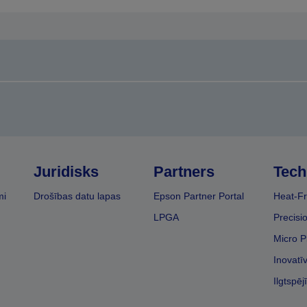
Juridisks
Partners
Tech
mi
Drošības datu lapas
Epson Partner Portal
Heat-Fr
LPGA
Precisi
Micro P
Inovatī
Ilgtspēj