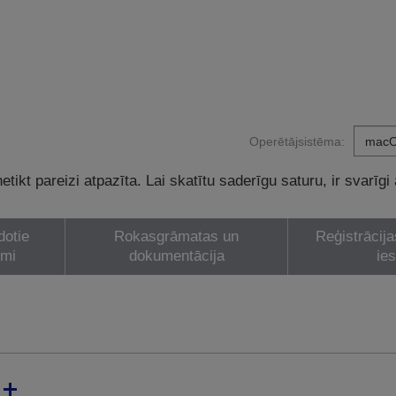
Operētājsistēma:
tikt pareizi atpazīta. Lai skatītu saderīgu saturu, ir svarīgi
dotie
Rokasgrāmatas un
Reģistrācija
umi
dokumentācija
ie