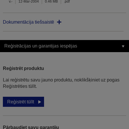
v.-
12-Mar-2004
0.46 MB
.pdf
Dokumentācija tiešsaistē
Reģistrācijas un garantijas iespējas
Reģistrēt produktu
Lai reģistrētu savu jauno produktu, noklikšķiniet uz pogas
Reģistrēties tūlīt.
Reģistrēt tūlīt
Pārbaudiet savu garantiju