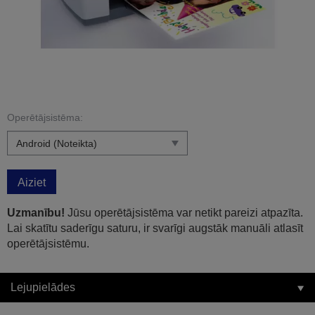
Operētājsistēma:
Aiziet
Uzmanību!
Jūsu operētājsistēma var netikt pareizi atpazīta.
Lai skatītu saderīgu saturu, ir svarīgi augstāk manuāli atlasīt
operētājsistēmu.
Lejupielādes