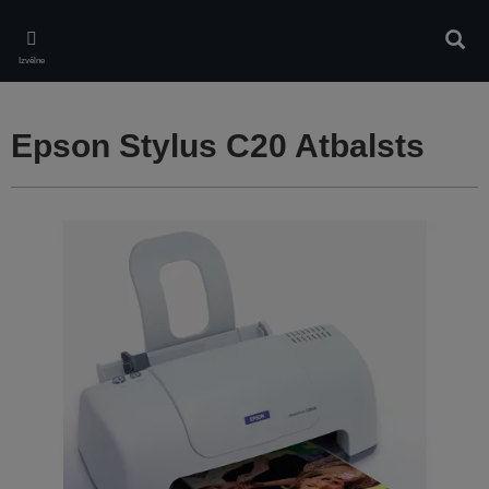
Skip
to
Meklē
main
Izvēlne
content
Epson Stylus C20 Atbalsts