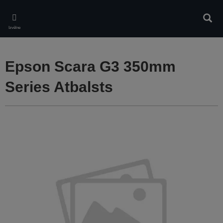
Skip
to
Meklē
main
Izvēlne
content
Epson Scara G3 350mm
Series Atbalsts