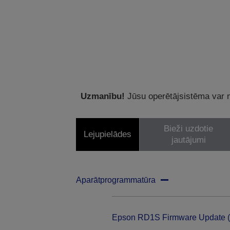
Uzmanību!
Jūsu operētājsistēma var ne
Bieži uzdotie
Lejupielādes
jautājumi
Aparātprogrammatūra
Epson RD1S Firmware Update (