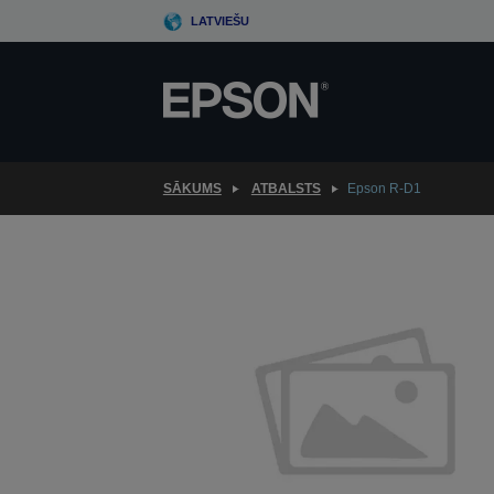
Skip
LATVIEŠU
to
main
content
SĀKUMS
ATBALSTS
Epson R-D1