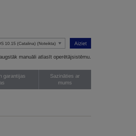
Aiziet
 augstāk manuāli atlasīt operētājsistēmu.
n garantijas
Sazināties ar
as
mums