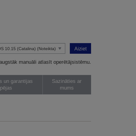
Aiziet
 augstāk manuāli atlasīt operētājsistēmu.
s un garantijas
Sazināties ar
spējas
mums