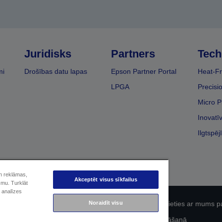
Juridisks
Partners
Tech
mi
Drošības datu lapas
Epson Partner Portal
Heat-Fr
LPGA
Precisi
Micro P
Inovatī
Ilgtspēj
un reklāmas,
Akceptēt visus sīkfailus
smu. Turklāt
 analīzes
Noraidīt visu
fidencialitāti
EU Data Act Compliance
Sazinieties ar mums p
Epson apņemšanās pieejamības nodrošināšanā