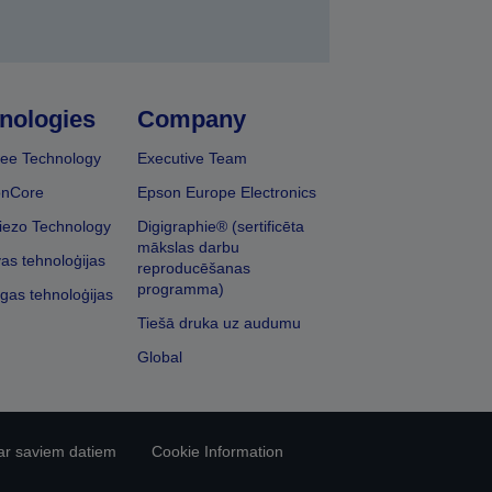
nologies
Company
ee Technology
Executive Team
onCore
Epson Europe Electronics
iezo Technology
Digigraphie® (sertificēta
mākslas darbu
vas tehnoloģijas
reproducēšanas
programma)
īgas tehnoloģijas
Tiešā druka uz audumu
Global
ar saviem datiem
Cookie Information