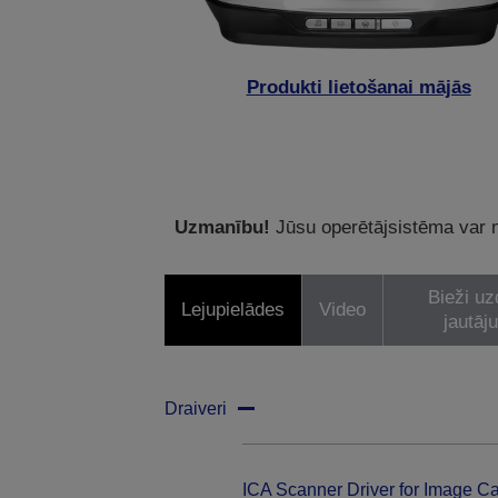
Produkti lietošanai mājās
Uzmanību!
Jūsu operētājsistēma var ne
Bieži uz
Lejupielādes
Video
jautāj
Draiveri
ICA Scanner Driver for Image Ca