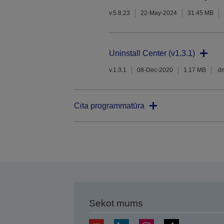
v.5.8.23
22-May-2024
31.45 MB
Uninstall Center (v1.3.1)
v.1.3.1
08-Dec-2020
1.17 MB
.d
Cita programmatūra
Sekot mums