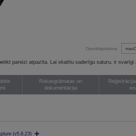
Operētājsistēma:
tikt pareizi atpazīta. Lai skatītu saderīgu saturu, ir svarīgi
dotie
Rokasgrāmatas un
Reģistrācija
umi
dokumentācija
ie
pture (v5.8.23)