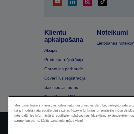
Klientu
Noteikumi
apkalpošana
Lietošanas noteiku
Akcijas
Produktu reģistrācija
Garantijas pārbaude
CoverPlus reģistrācija
Sazinies ar mums
Tirgotāju meklēšana
Mēs izmantojam sīkfailus, lai nodrošinātu mūsu vietnes darbību, pielāgotu saturu 
kā arī nodrošinātu sociālo plašsaziņas līdzekļu funkcijas un analizētu mūsu datplū
mēs dalāmies informācijā ar sociālajiem plašsaziņas līdzekļiem, reklāmdevējiem un
partneriem par to, kā jūs izmantojat mūsu vietni.
Sellers Identification
Paziņojumā par kon