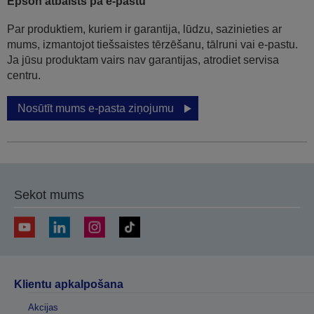
Epson atbalsts pa e-pastu
Par produktiem, kuriem ir garantija, lūdzu, sazinieties ar
mums, izmantojot tiešsaistes tērzēšanu, tālruni vai e-pastu.
Ja jūsu produktam vairs nav garantijas, atrodiet servisa
centru.
Nosūtīt mums e-pasta ziņojumu
Sekot mums
Klientu apkalpošana
Akcijas