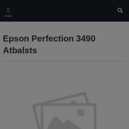
Skip
to
Meklē
main
Izvēlne
content
Epson Perfection 3490
Atbalsts