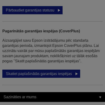
Pārbaudiet garantijas statusu
Pagarinātās garantijas iespējas (CoverPlus)
Aizsargājiet savu Epson izstrādājumu pēc standarta
garantijas perioda, izmantojot Epson CoverPlus plānu. Lai
uzzinātu vairāk par mūsu paplašinātās garantijas iespējām
savam jaunajam produktam, noklikšķiniet uz tālāk esošās
pogas "Skatīt paplašinātās garantijas iespējas".
Skatiet paplašinātās garantijas iespējas
Sazināties ar mums