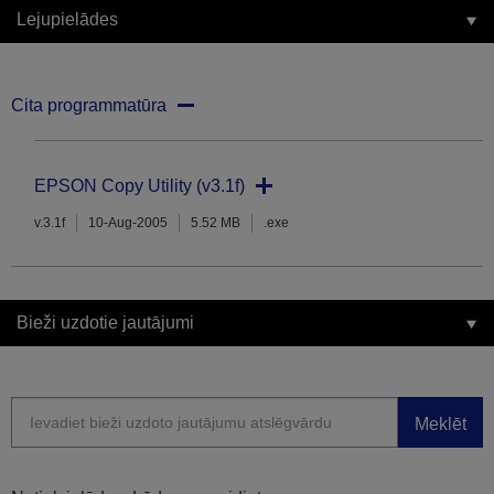
Lejupielādes
Cita programmatūra
EPSON Copy Utility (v3.1f)
v.3.1f
10-Aug-2005
5.52 MB
.exe
Bieži uzdotie jautājumi
Meklēt