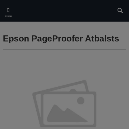
Skip
to
Meklē
main
Izvēlne
content
Epson PageProofer Atbalsts