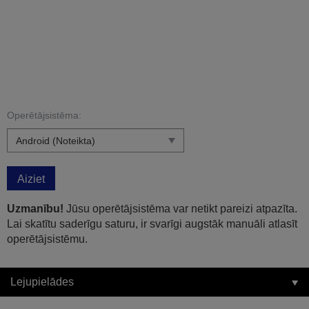
Operētājsistēma:
Aiziet
Uzmanību!
Jūsu operētājsistēma var netikt pareizi atpazīta.
Lai skatītu saderīgu saturu, ir svarīgi augstāk manuāli atlasīt
operētājsistēmu.
Lejupielādes