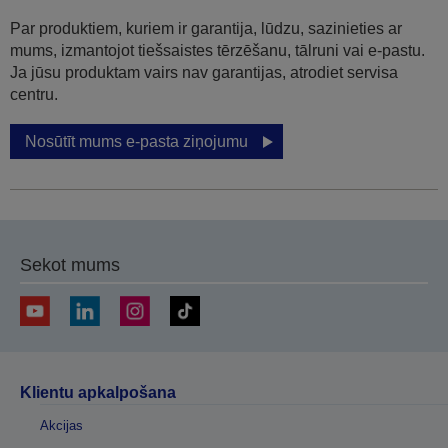
Par produktiem, kuriem ir garantija, lūdzu, sazinieties ar
mums, izmantojot tiešsaistes tērzēšanu, tālruni vai e-pastu.
Ja jūsu produktam vairs nav garantijas, atrodiet servisa
centru.
Nosūtīt mums e-pasta ziņojumu
Sekot mums
Klientu apkalpošana
Akcijas