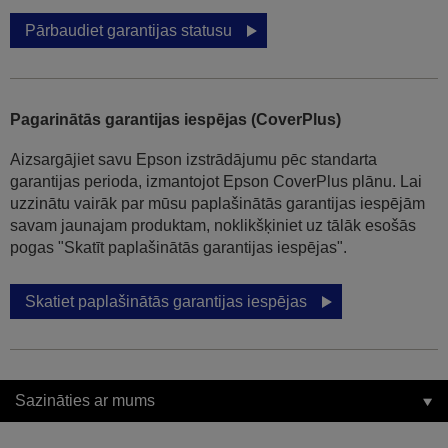
Pārbaudiet garantijas statusu
Pagarinātās garantijas iespējas (CoverPlus)
Aizsargājiet savu Epson izstrādājumu pēc standarta
garantijas perioda, izmantojot Epson CoverPlus plānu. Lai
uzzinātu vairāk par mūsu paplašinātās garantijas iespējām
savam jaunajam produktam, noklikšķiniet uz tālāk esošās
pogas "Skatīt paplašinātās garantijas iespējas".
Skatiet paplašinātās garantijas iespējas
Sazināties ar mums