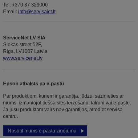
Tel: +370 37 329000
Email:
info@servisaict.lt
ServiceNet LV SIA
Slokas street 52F,
Riga, LV1007 Latvia
www.servicenet.lv
Epson atbalsts pa e-pastu
Par produktiem, kuriem ir garantija, lūdzu, sazinieties ar
mums, izmantojot tiešsaistes tērzēšanu, tālruni vai e-pastu.
Ja jūsu produktam vairs nav garantijas, atrodiet servisa
centru.
Nosūtīt mums e-pasta ziņojumu