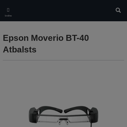
Skip
to
Meklē
main
Izvēlne
content
Epson Moverio BT-40
Atbalsts