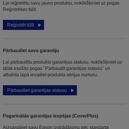
Lai reģistrētu savu jauno produktu, noklikšķiniet uz pogas
Reģistrēties tūlīt.
Reģistrēt tūlīt
Pārbaudiet savu garantiju
Lai pārbaudītu produkta garantijas statusu, noklikšķiniet uz
tālāk esošās pogas "Pārbaudīt garantijas statusu" un
atbalsta lapā ievadiet produkta sērijas numuru.
Pārbaudiet garantijas statusu
Pagarinātās garantijas iespējas (CoverPlus)
Aizsargājiet savu Epson izstrādājumu pēc standarta