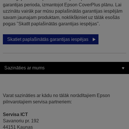
garantijas perioda, izmantojot Epson CoverPlus plānu. Lai
uzzinātu vairāk par mūsu paplašinātās garantijas iespējām
savam jaunajam produktam, noklikšķiniet uz tālāk esošās
pogas "Skatīt paplašinātās garantijas iespējas".
Skatiet paplašinātās garantijas iespējas
Sazināties ar mums
Varat sazināties ar kādu no tālāk norādītajiem Epson
pilnvarotajiem servisa partneriem:
Servisa ICT
Savanoriu pr. 192
44151 Kaunas