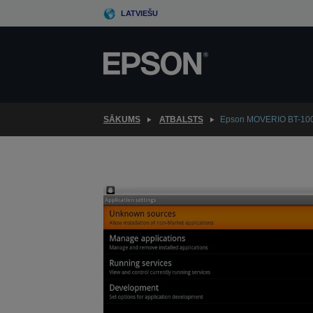
Skip
LATVIEŠU
to
main
content
SĀKUMS
ATBALSTS
Epson MOVERIO BT-10