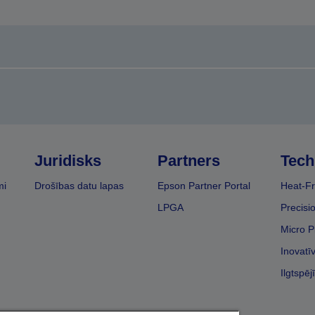
Juridisks
Partners
Tech
mi
Drošības datu lapas
Epson Partner Portal
Heat-Fr
LPGA
Precisi
Micro P
Inovatī
Ilgtspēj