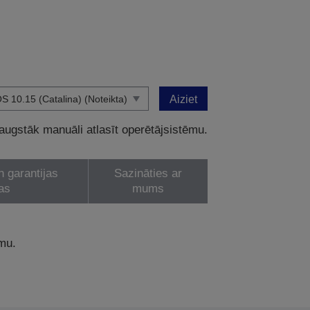
Aiziet
 augstāk manuāli atlasīt operētājsistēmu.
n garantijas
Sazināties ar
as
mums
ēmu.