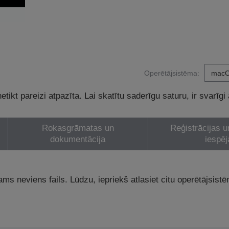
Operētājsistēma:
tikt pareizi atpazīta. Lai skatītu saderīgu saturu, ir svarīgi
Rokasgrāmatas un
Reģistrācijas u
dokumentācija
iespēj
ams neviens fails. Lūdzu, iepriekš atlasiet citu operētājsist