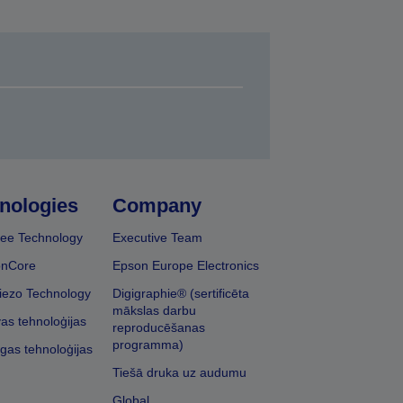
nologies
Company
ee Technology
Executive Team
onCore
Epson Europe Electronics
iezo Technology
Digigraphie® (sertificēta
mākslas darbu
vas tehnoloģijas
reproducēšanas
programma)
īgas tehnoloģijas
Tiešā druka uz audumu
Global