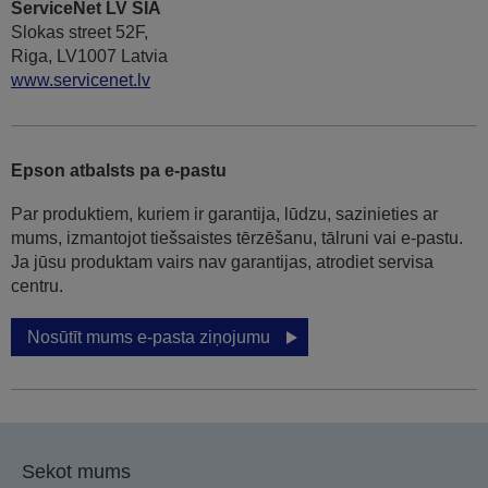
ServiceNet LV SIA
Slokas street 52F,
Riga, LV1007 Latvia
www.servicenet.lv
Epson atbalsts pa e-pastu
Par produktiem, kuriem ir garantija, lūdzu, sazinieties ar
mums, izmantojot tiešsaistes tērzēšanu, tālruni vai e-pastu.
Ja jūsu produktam vairs nav garantijas, atrodiet servisa
centru.
Nosūtīt mums e-pasta ziņojumu
Sekot mums