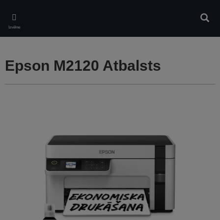
Skip
to
Meklē
main
Izvēlne
content
Epson M2120 Atbalsts