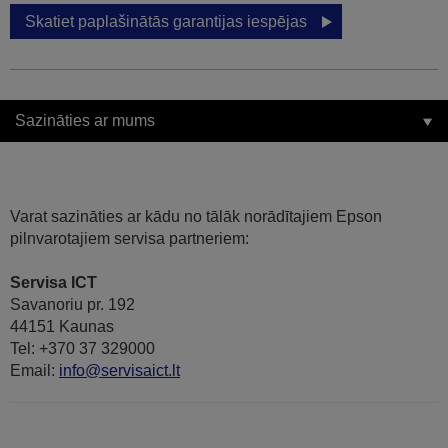
Skatiet paplašinātās garantijas iespējas
Sazināties ar mums
Varat sazināties ar kādu no tālāk norādītajiem Epson
pilnvarotajiem servisa partneriem:
Servisa ICT
Savanoriu pr. 192
44151 Kaunas
Tel: +370 37 329000
Email:
info@servisaict.lt