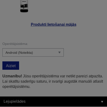
Produkti lietošanai mājās
Operētājsistēma:
Aiziet
Uzmanību!
Jūsu operētājsistēma var netikt pareizi atpazīta.
Lai skatītu saderīgu saturu, ir svarīgi augstāk manuāli atlasīt
operētājsistēmu.
Lejupielādes