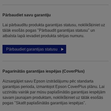
Pārbaudiet savu garantiju
Lai pārbaudītu produkta garantijas statusu, noklikšķiniet uz
tālāk esošās pogas "Pārbaudīt garantijas statusu" un
atbalsta lapā ievadiet produkta sērijas numuru.
Pārbaudiet garantijas statusu
Pagarinātās garantijas iespējas (CoverPlus)
Aizsargājiet savu Epson izstrādājumu pēc standarta
garantijas perioda, izmantojot Epson CoverPlus plānu. Lai
uzzinātu vairāk par mūsu paplašinātās garantijas iespējām
savam jaunajam produktam, noklikšķiniet uz tālāk esošās
pogas "Skatīt paplašinātās garantijas iespējas".