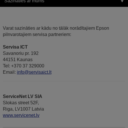
Sazināties ar mums
Varat sazināties ar kādu no tālāk norādītajiem Epson
pilnvarotajiem servisa partneriem:
Servisa ICT
Savanoriu pr. 192
44151 Kaunas
Tel: +370 37 329000
Email:
info@servisaict.lt
ServiceNet LV SIA
Slokas street 52F,
Riga, LV1007 Latvia
www.servicenet.lv