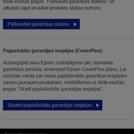
tālāk esošās pogas "Pārbaudīt garantijas statusu" un
atbalsta lapā ievadiet produkta sērijas numuru.
Pārbaudiet garantijas statusu
Pagarinātās garantijas iespējas (CoverPlus)
Aizsargājiet savu Epson izstrādājumu pēc standarta
garantijas perioda, izmantojot Epson CoverPlus plānu. Lai
uzzinātu vairāk par mūsu paplašinātās garantijas iespējām
savam jaunajam produktam, noklikšķiniet uz tālāk esošās
pogas "Skatīt paplašinātās garantijas iespējas".
Skatiet paplašinātās garantijas iespējas