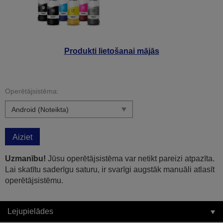
Produkti lietošanai mājās
Operētājsistēma:
Aiziet
Uzmanību!
Jūsu operētājsistēma var netikt pareizi atpazīta.
Lai skatītu saderīgu saturu, ir svarīgi augstāk manuāli atlasīt
operētājsistēmu.
Lejupielādes