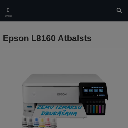
Skip
to
Meklē
main
Izvēlne
content
Epson L8160 Atbalsts