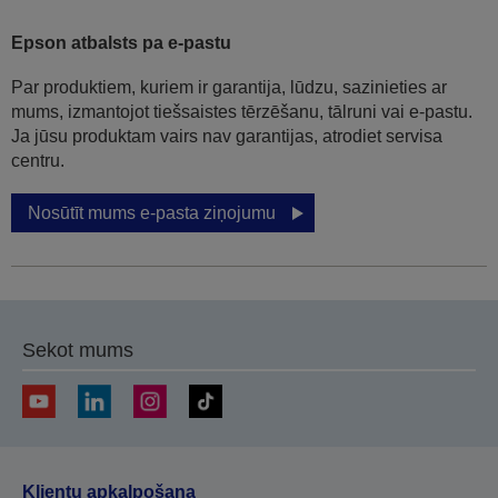
Epson atbalsts pa e-pastu
Par produktiem, kuriem ir garantija, lūdzu, sazinieties ar
mums, izmantojot tiešsaistes tērzēšanu, tālruni vai e-pastu.
Ja jūsu produktam vairs nav garantijas, atrodiet servisa
centru.
Nosūtīt mums e-pasta ziņojumu
Sekot mums
Klientu apkalpošana