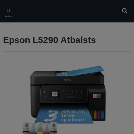
Skip
to
Meklē
main
Izvēlne
content
Epson L5290 Atbalsts