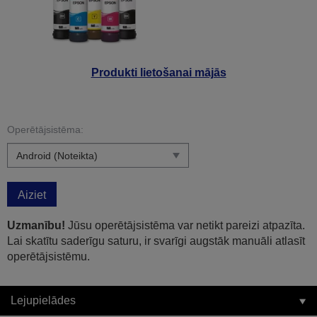
Produkti lietošanai mājās
Operētājsistēma:
Aiziet
Uzmanību!
Jūsu operētājsistēma var netikt pareizi atpazīta.
Lai skatītu saderīgu saturu, ir svarīgi augstāk manuāli atlasīt
operētājsistēmu.
Lejupielādes