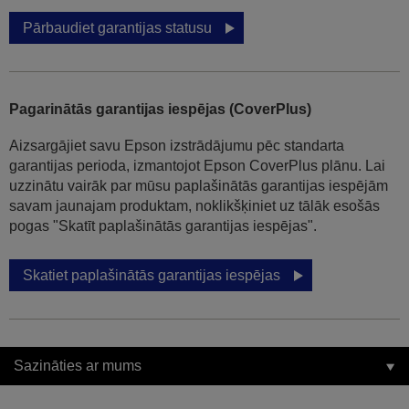
Pārbaudiet garantijas statusu
Pagarinātās garantijas iespējas (CoverPlus)
Aizsargājiet savu Epson izstrādājumu pēc standarta
garantijas perioda, izmantojot Epson CoverPlus plānu. Lai
uzzinātu vairāk par mūsu paplašinātās garantijas iespējām
savam jaunajam produktam, noklikšķiniet uz tālāk esošās
pogas "Skatīt paplašinātās garantijas iespējas".
Skatiet paplašinātās garantijas iespējas
Sazināties ar mums