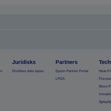
Juridisks
Partners
Tech
mi
Drošības datu lapas
Epson Partner Portal
Heat-Fr
LPGA
Precisi
Micro P
Inovatī
Ilgtspēj