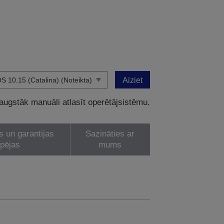
Aiziet
 augstāk manuāli atlasīt operētājsistēmu.
s un garantijas
Sazināties ar
spējas
mums