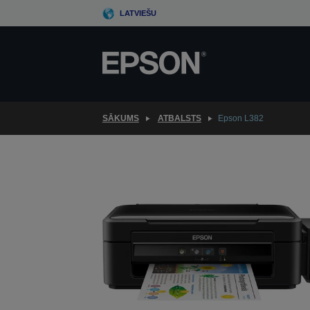
Skip
LATVIEŠU
to
main
content
SĀKUMS
ATBALSTS
Epson L382