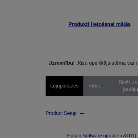
Produkti lietošanai mājās
Uzmanību!
Jūsu operētājsistēma var ne
Bieži uz
Lejupielādes
Video
jautāj
Product Setup
Epson Software updater (v3.01)