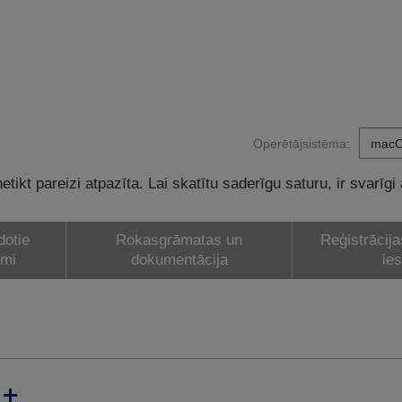
Operētājsistēma:
tikt pareizi atpazīta. Lai skatītu saderīgu saturu, ir svarīgi
dotie
Rokasgrāmatas un
Reģistrācija
umi
dokumentācija
ie