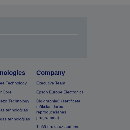
nologies
Company
ee Technology
Executive Team
onCore
Epson Europe Electronics
iezo Technology
Digigraphie® (sertificēta
mākslas darbu
vas tehnoloģijas
reproducēšanas
programma)
īgas tehnoloģijas
Tiešā druka uz audumu