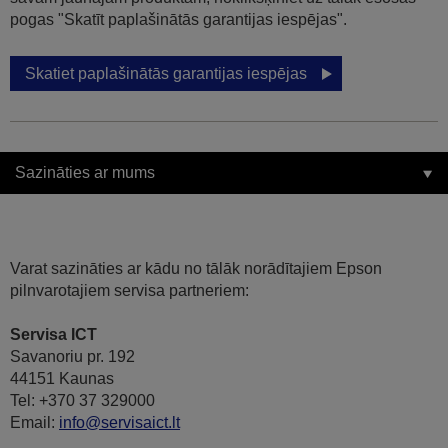
pogas "Skatīt paplašinātās garantijas iespējas".
Skatiet paplašinātās garantijas iespējas
Sazināties ar mums
Varat sazināties ar kādu no tālāk norādītajiem Epson
pilnvarotajiem servisa partneriem:
Servisa ICT
Savanoriu pr. 192
44151 Kaunas
Tel: +370 37 329000
Email:
info@servisaict.lt