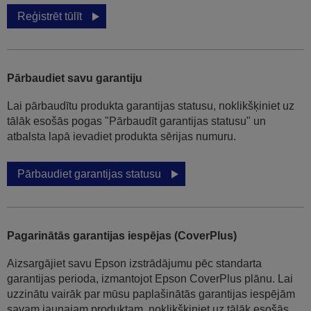
Reģistrēt tūlīt
Pārbaudiet savu garantiju
Lai pārbaudītu produkta garantijas statusu, noklikšķiniet uz
tālāk esošās pogas "Pārbaudīt garantijas statusu" un
atbalsta lapā ievadiet produkta sērijas numuru.
Pārbaudiet garantijas statusu
Pagarinātās garantijas iespējas (CoverPlus)
Aizsargājiet savu Epson izstrādājumu pēc standarta
garantijas perioda, izmantojot Epson CoverPlus plānu. Lai
uzzinātu vairāk par mūsu paplašinātās garantijas iespējām
savam jaunajam produktam, noklikšķiniet uz tālāk esošās