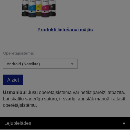
Produkti lietošanai mājās
Operētājsistēma:
Aiziet
Uzmanību!
Jūsu operētājsistēma var netikt pareizi atpazīta.
Lai skatītu saderīgu saturu, ir svarīgi augstāk manuāli atlasīt
operētājsistēmu.
Lejupielādes