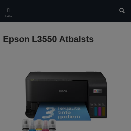
Skip
to
Meklē
main
Izvēlne
content
Epson L3550 Atbalsts