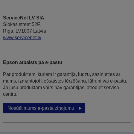
ServiceNet LV SIA
Slokas street 52F,
Riga, LV1007 Latvia
www.servicenet.lv
Epson atbalsts pa e-pastu
Par produktiem, kuriem ir garantija, lūdzu, sazinieties ar
mums, izmantojot tiešsaistes tērzēšanu, tālruni vai e-pastu.
Ja jūsu produktam vairs nav garantijas, atrodiet servisa
centru.
Nosūtīt mums e-pasta ziņojumu