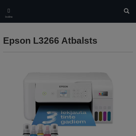
Skip
to
Meklē
main
Izvēlne
content
Epson L3266 Atbalsts