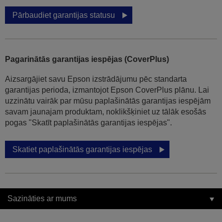
Pārbaudiet garantijas statusu
Pagarinātās garantijas iespējas (CoverPlus)
Aizsargājiet savu Epson izstrādājumu pēc standarta
garantijas perioda, izmantojot Epson CoverPlus plānu. Lai
uzzinātu vairāk par mūsu paplašinātās garantijas iespējām
savam jaunajam produktam, noklikšķiniet uz tālāk esošās
pogas "Skatīt paplašinātās garantijas iespējas".
Skatiet paplašinātās garantijas iespējas
Sazināties ar mums