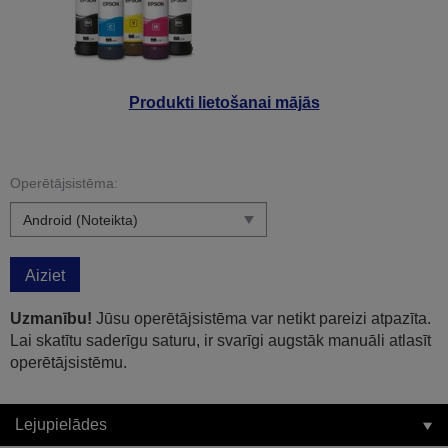
Produkti lietošanai mājās
Operētājsistēma:
Aiziet
Uzmanību!
Jūsu operētājsistēma var netikt pareizi atpazīta.
Lai skatītu saderīgu saturu, ir svarīgi augstāk manuāli atlasīt
operētājsistēmu.
Lejupielādes