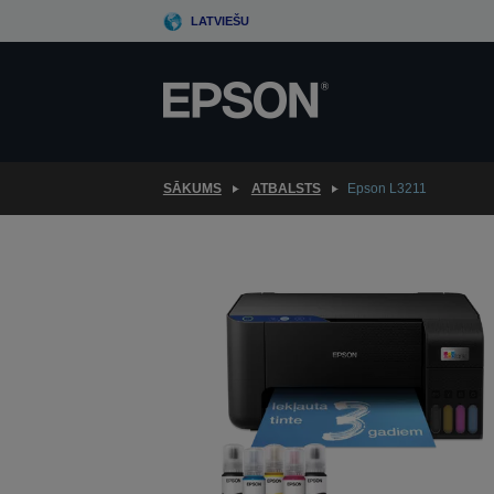
Skip
LATVIEŠU
to
main
content
SĀKUMS
ATBALSTS
Epson L3211