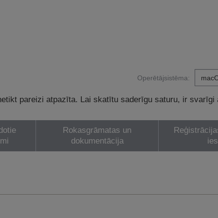
Operētājsistēma:
tikt pareizi atpazīta. Lai skatītu saderīgu saturu, ir svarīgi
dotie
Rokasgrāmatas un
Reģistrācija
umi
dokumentācija
ie