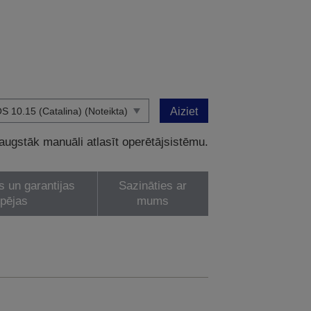
Aiziet
 augstāk manuāli atlasīt operētājsistēmu.
s un garantijas
Sazināties ar
spējas
mums