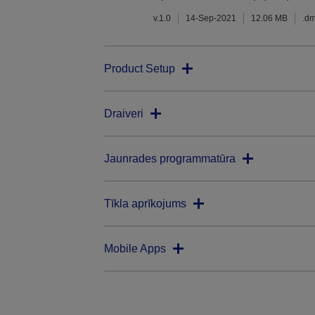
v.1.0
14-Sep-2021
12.06 MB
.d
Product Setup
Draiveri
Jaunrades programmatūra
Tīkla aprīkojums
Mobile Apps