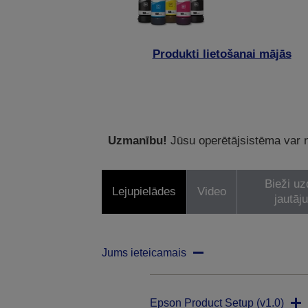
Produkti lietošanai mājās
Uzmanību!
Jūsu operētājsistēma var ne
Bieži uz
Lejupielādes
Video
jautāj
Jums ieteicamais
Epson Product Setup (v1.0)