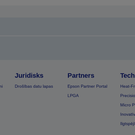
Juridisks
Partners
Tech
mi
Drošības datu lapas
Epson Partner Portal
Heat-Fr
LPGA
Precisi
Micro P
Inovatī
Ilgtspēj