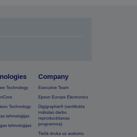
nologies
Company
ee Technology
Executive Team
onCore
Epson Europe Electronics
iezo Technology
Digigraphie® (sertificēta
mākslas darbu
vas tehnoloģijas
reproducēšanas
programma)
īgas tehnoloģijas
Tiešā druka uz audumu