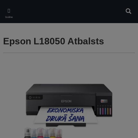
Skip
to
Meklē
main
Izvēlne
content
Epson L18050 Atbalsts