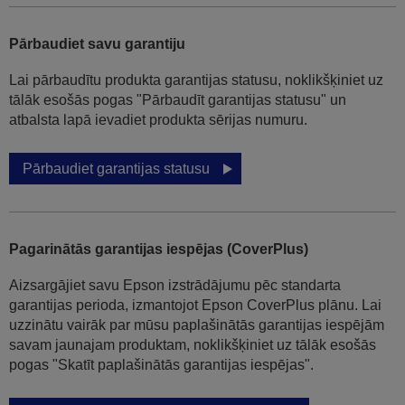
Pārbaudiet savu garantiju
Lai pārbaudītu produkta garantijas statusu, noklikšķiniet uz
tālāk esošās pogas "Pārbaudīt garantijas statusu" un
atbalsta lapā ievadiet produkta sērijas numuru.
Pārbaudiet garantijas statusu
Pagarinātās garantijas iespējas (CoverPlus)
Aizsargājiet savu Epson izstrādājumu pēc standarta
garantijas perioda, izmantojot Epson CoverPlus plānu. Lai
uzzinātu vairāk par mūsu paplašinātās garantijas iespējām
savam jaunajam produktam, noklikšķiniet uz tālāk esošās
pogas "Skatīt paplašinātās garantijas iespējas".