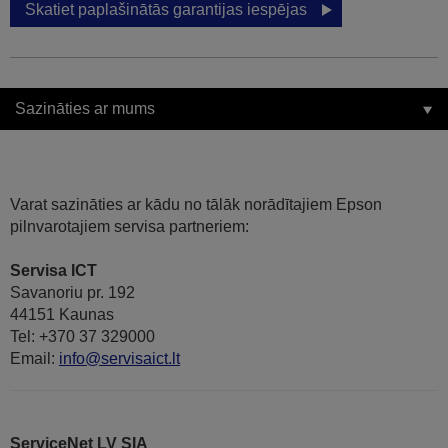
Skatiet paplašinātās garantijas iespējas
Sazināties ar mums
Varat sazināties ar kādu no tālāk norādītajiem Epson
pilnvarotajiem servisa partneriem:
Servisa ICT
Savanoriu pr. 192
44151 Kaunas
Tel: +370 37 329000
Email:
info@servisaict.lt
ServiceNet LV SIA