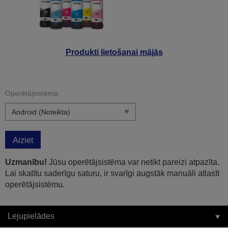
Produkti lietošanai mājās
Operētājsistēma:
Aiziet
Uzmanību!
Jūsu operētājsistēma var netikt pareizi atpazīta.
Lai skatītu saderīgu saturu, ir svarīgi augstāk manuāli atlasīt
operētājsistēmu.
Lejupielādes