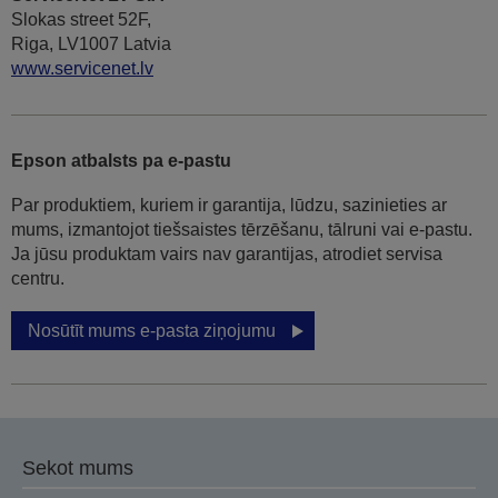
Slokas street 52F,
Riga, LV1007 Latvia
www.servicenet.lv
Epson atbalsts pa e-pastu
Par produktiem, kuriem ir garantija, lūdzu, sazinieties ar
mums, izmantojot tiešsaistes tērzēšanu, tālruni vai e-pastu.
Ja jūsu produktam vairs nav garantijas, atrodiet servisa
centru.
Nosūtīt mums e-pasta ziņojumu
Sekot mums