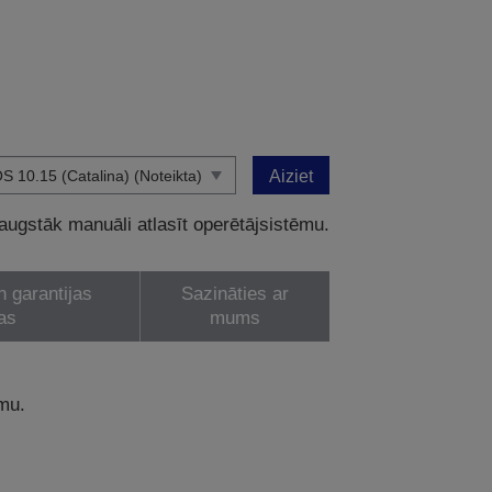
Aiziet
 augstāk manuāli atlasīt operētājsistēmu.
n garantijas
Sazināties ar
as
mums
ēmu.