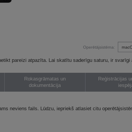
Operētājsistēma:
tikt pareizi atpazīta. Lai skatītu saderīgu saturu, ir svarīgi
Rokasgrāmatas un
Reģistrācijas u
dokumentācija
iespēj
ams neviens fails. Lūdzu, iepriekš atlasiet citu operētājsist