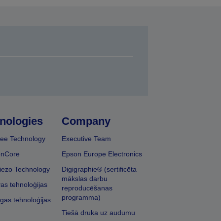
nologies
Company
ee Technology
Executive Team
onCore
Epson Europe Electronics
iezo Technology
Digigraphie® (sertificēta
mākslas darbu
vas tehnoloģijas
reproducēšanas
programma)
īgas tehnoloģijas
Tiešā druka uz audumu