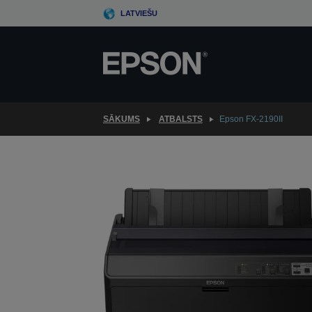
Skip
LATVIEŠU
to
main
content
SĀKUMS
ATBALSTS
Epson FX-2190II