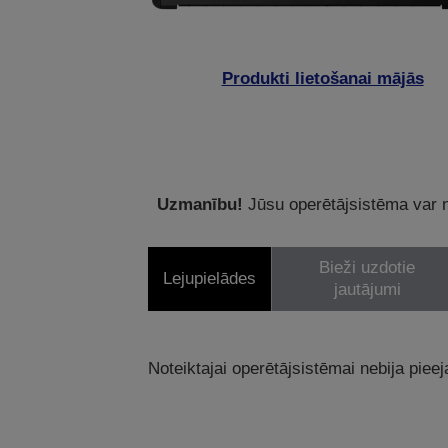
Produkti lietošanai mājās
Uzmanību!
Jūsu operētājsistēma var ne
Bieži uzdotie
Lejupielādes
jautājumi
Noteiktajai operētājsistēmai nebija pieej