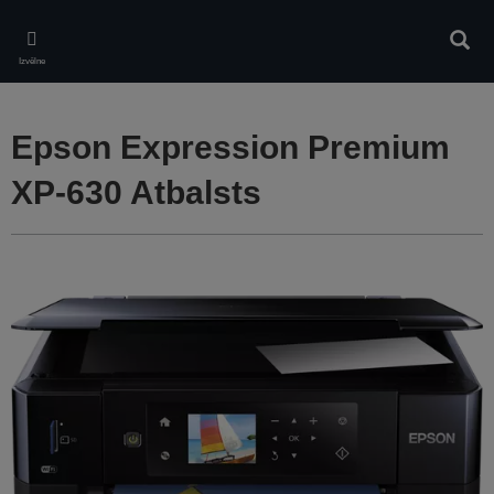
Skip
to
Meklē
main
Izvēlne
content
Epson Expression Premium
XP-630 Atbalsts