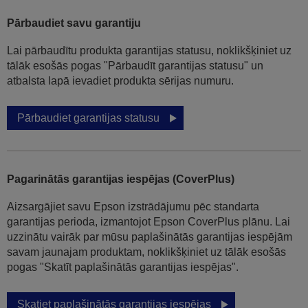
Pārbaudiet savu garantiju
Lai pārbaudītu produkta garantijas statusu, noklikšķiniet uz
tālāk esošās pogas "Pārbaudīt garantijas statusu" un
atbalsta lapā ievadiet produkta sērijas numuru.
Pārbaudiet garantijas statusu
Pagarinātās garantijas iespējas (CoverPlus)
Aizsargājiet savu Epson izstrādājumu pēc standarta
garantijas perioda, izmantojot Epson CoverPlus plānu. Lai
uzzinātu vairāk par mūsu paplašinātās garantijas iespējām
savam jaunajam produktam, noklikšķiniet uz tālāk esošās
pogas "Skatīt paplašinātās garantijas iespējas".
Skatiet paplašinātās garantijas iespējas