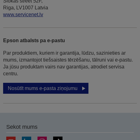
Slokas street 52F,
Riga, LV1007 Latvia
www.servicenet.lv
Epson atbalsts pa e-pastu
Par produktiem, kuriem ir garantija, lūdzu, sazinieties ar
mums, izmantojot tiešsaistes tērzēšanu, tālruni vai e-pastu.
Ja jūsu produktam vairs nav garantijas, atrodiet servisa
centru.
Nosūtīt mums e-pasta ziņojumu
Sekot mums