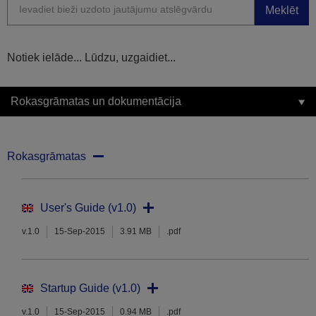
Meklēt
Notiek ielāde... Lūdzu, uzgaidiet...
Rokasgrāmatas un dokumentācija
Rokasgrāmatas
User's Guide (v1.0)
v.1.0
15-Sep-2015
3.91 MB
.pdf
Startup Guide (v1.0)
v.1.0
15-Sep-2015
0.94 MB
.pdf