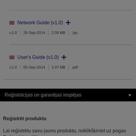
Network Guide (v1.0)
v.1.0
26-Sep-2014
2.09 MB
.zip
User's Guide (v1.0)
v.1.0
05-Sep-2014
3.37 MB
.pdf
Reģistrācijas un garantijas iespējas
Reģistrēt produktu
Lai reģistrētu savu jauno produktu, noklikšķiniet uz pogas