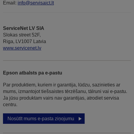
Email:
info@servisaict.lt
ServiceNet LV SIA
Slokas street 52F,
Riga, LV1007 Latvia
www.servicenet.lv
Epson atbalsts pa e-pastu
Par produktiem, kuriem ir garantija, lūdzu, sazinieties ar
mums, izmantojot tiešsaistes tērzēšanu, tālruni vai e-pastu.
Ja jūsu produktam vairs nav garantijas, atrodiet servisa
centru.
Nosūtīt mums e-pasta ziņojumu