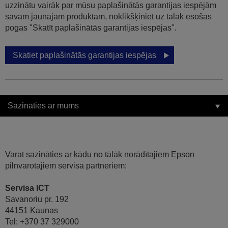
uzzinātu vairāk par mūsu paplašinātās garantijas iespējām
savam jaunajam produktam, noklikšķiniet uz tālāk esošās
pogas "Skatīt paplašinātās garantijas iespējas".
Skatiet paplašinātās garantijas iespējas
Sazināties ar mums
Varat sazināties ar kādu no tālāk norādītajiem Epson
pilnvarotajiem servisa partneriem:
Servisa ICT
Savanoriu pr. 192
44151 Kaunas
Tel: +370 37 329000