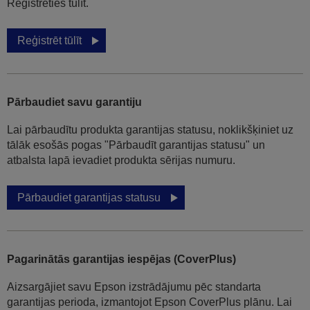
Reģistrēties tūlīt.
Reģistrēt tūlīt
Pārbaudiet savu garantiju
Lai pārbaudītu produkta garantijas statusu, noklikšķiniet uz
tālāk esošās pogas "Pārbaudīt garantijas statusu" un
atbalsta lapā ievadiet produkta sērijas numuru.
Pārbaudiet garantijas statusu
Pagarinātās garantijas iespējas (CoverPlus)
Aizsargājiet savu Epson izstrādājumu pēc standarta
garantijas perioda, izmantojot Epson CoverPlus plānu. Lai