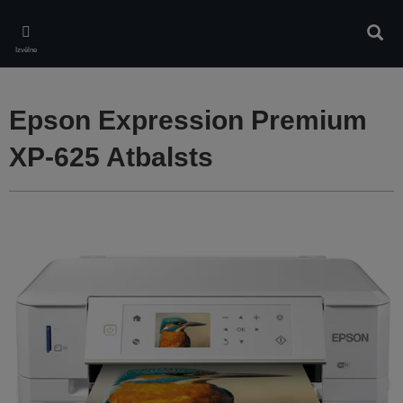
Skip
to
Meklē
main
Izvēlne
content
Epson Expression Premium
XP-625 Atbalsts