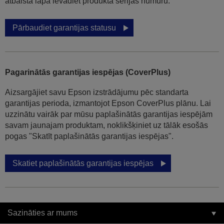
atbalsta lapā ievadiet produkta sērijas numuru.
Pārbaudiet garantijas statusu
Pagarinātās garantijas iespējas (CoverPlus)
Aizsargājiet savu Epson izstrādājumu pēc standarta
garantijas perioda, izmantojot Epson CoverPlus plānu. Lai
uzzinātu vairāk par mūsu paplašinātās garantijas iespējām
savam jaunajam produktam, noklikšķiniet uz tālāk esošās
pogas "Skatīt paplašinātās garantijas iespējas".
Skatiet paplašinātās garantijas iespējas
Sazināties ar mums