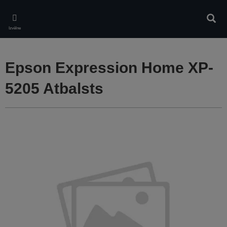
Skip
to
Meklē
main
Izvēlne
content
Epson Expression Home XP-
5205 Atbalsts