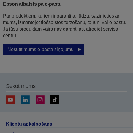
Epson atbalsts pa e-pastu
Par produktiem, kuriem ir garantija, lūdzu, sazinieties ar
mums, izmantojot tiešsaistes tērzēšanu, tālruni vai e-pastu.
Ja jūsu produktam vairs nav garantijas, atrodiet servisa
centru.
Nosūtīt mums e-pasta ziņojumu
Sekot mums
Klientu apkalpošana