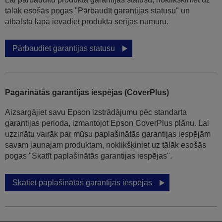
tālāk esošās pogas "Pārbaudīt garantijas statusu" un
atbalsta lapā ievadiet produkta sērijas numuru.
Pārbaudiet garantijas statusu
Pagarinātās garantijas iespējas (CoverPlus)
Aizsargājiet savu Epson izstrādājumu pēc standarta
garantijas perioda, izmantojot Epson CoverPlus plānu. Lai
uzzinātu vairāk par mūsu paplašinātās garantijas iespējām
savam jaunajam produktam, noklikšķiniet uz tālāk esošās
pogas "Skatīt paplašinātās garantijas iespējas".
Skatiet paplašinātās garantijas iespējas