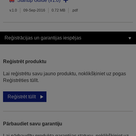
Startup Guide (v1.0)
v.1.0
09-Sep-2016
0.72 MB
.pdf
Reģistrācijas un garantijas iespējas
Reģistrēt produktu
Lai reģistrētu savu jauno produktu, noklikšķiniet uz pogas
Reģistrēties tūlīt.
Reģistrēt tūlīt
Pārbaudiet savu garantiju
Lai pārbaudītu produkta garantijas statusu, noklikšķiniet uz