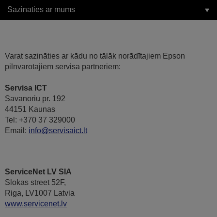
Sazināties ar mums
Varat sazināties ar kādu no tālāk norādītajiem Epson
pilnvarotajiem servisa partneriem:
Servisa ICT
Savanoriu pr. 192
44151 Kaunas
Tel: +370 37 329000
Email:
info@servisaict.lt
ServiceNet LV SIA
Slokas street 52F,
Riga, LV1007 Latvia
www.servicenet.lv