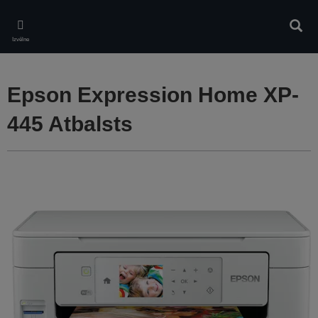
Skip
to
Meklē
main
Izvēlne
content
Epson Expression Home XP-
445 Atbalsts