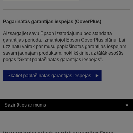
Pagarinātās garantijas iespējas (CoverPlus)
Aizsargājiet savu Epson izstrādājumu pēc standarta
garantijas perioda, izmantojot Epson CoverPlus plānu. Lai
uzzinātu vairāk par mūsu paplašinātās garantijas iespējām
savam jaunajam produktam, noklikšķiniet uz tālāk esošās
pogas "Skatīt paplašinātās garantijas iespējas".
Skatiet paplašinātās garantijas iespējas
Sazināties ar mums