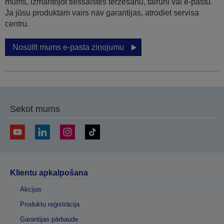
mums, izmantojot tiešsaistes tērzēšanu, tālruni vai e-pastu.
Ja jūsu produktam vairs nav garantijas, atrodiet servisa
centru.
Nosūtīt mums e-pasta ziņojumu
Sekot mums
Klientu apkalpošana
Akcijas
Produktu reģistrācija
Garantijas pārbaude