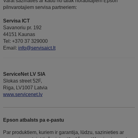
Varat sazināties ar kādu no tālāk norādītajiem Epson
pilnvarotajiem servisa partneriem:
Servisa ICT
Savanoriu pr. 192
44151 Kaunas
Tel: +370 37 329000
Email:
info@servisaict.lt
ServiceNet LV SIA
Slokas street 52F,
Riga, LV1007 Latvia
www.servicenet.lv
Epson atbalsts pa e-pastu
Par produktiem, kuriem ir garantija, lūdzu, sazinieties ar