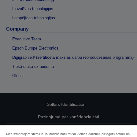
Inovatīvas tehnoloģijas
Ilgtspējīgas tehnoloģijas
Company
Executive Team
Epson Europe Electronics
Digigraphie® (sertificēta mākslas darbu reproducēšanas programma)
Tiešā druka uz audumu
Global
Sellers Identification
Paziņojumā par konfidencialitāti
EU Data Act Compliance
Mēs izmantojam sīkfailus, lai nodrošinātu mūsu vietnes darbību, pielāgotu saturu un