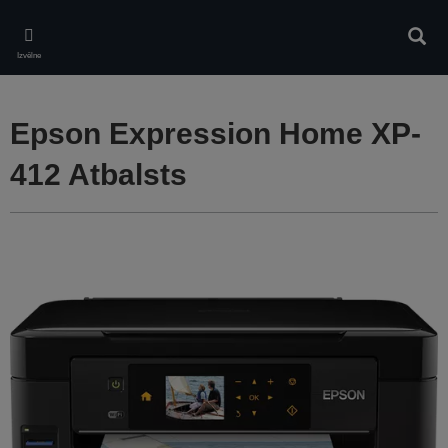
Skip
to
Meklē
main
Izvēlne
content
Epson Expression Home XP-
412 Atbalsts