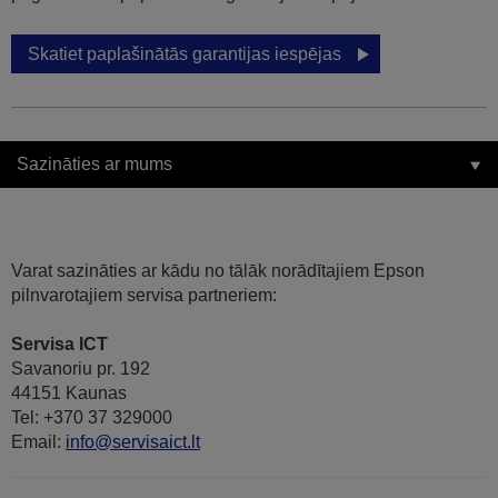
Skatiet paplašinātās garantijas iespējas
Sazināties ar mums
Varat sazināties ar kādu no tālāk norādītajiem Epson
pilnvarotajiem servisa partneriem:
Servisa ICT
Savanoriu pr. 192
44151 Kaunas
Tel: +370 37 329000
Email:
info@servisaict.lt