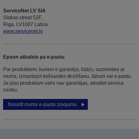
ServiceNet LV SIA
Slokas street 52F,
Riga, LV1007 Latvia
www.servicenet.lv
Epson atbalsts pa e-pastu
Par produktiem, kuriem ir garantija, lūdzu, sazinieties ar
mums, izmantojot tiešsaistes tērzēšanu, tālruni vai e-pastu.
Ja jūsu produktam vairs nav garantijas, atrodiet servisa
centru.
Nosūtīt mums e-pasta ziņojumu