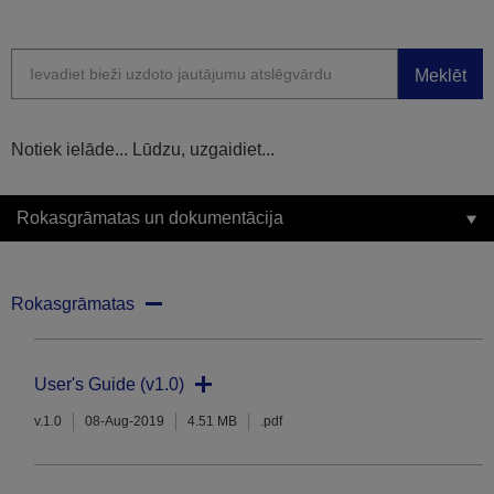
Meklēt
Notiek ielāde... Lūdzu, uzgaidiet...
Rokasgrāmatas un dokumentācija
Rokasgrāmatas
User's Guide (v1.0)
v.1.0
08-Aug-2019
4.51 MB
.pdf