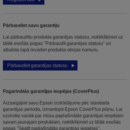
Pārbaudiet savu garantiju
Lai pārbaudītu produkta garantijas statusu, noklikšķiniet uz
tālāk esošās pogas "Pārbaudīt garantijas statusu" un
atbalsta lapā ievadiet produkta sērijas numuru.
Pārbaudiet garantijas statusu
Pagarinātās garantijas iespējas (CoverPlus)
Aizsargājiet savu Epson izstrādājumu pēc standarta
garantijas perioda, izmantojot Epson CoverPlus plānu. Lai
uzzinātu vairāk par mūsu paplašinātās garantijas iespējām
savam jaunajam produktam, noklikšķiniet uz tālāk esošās
pogas "Skatīt paplašinātās garantijas iespējas".