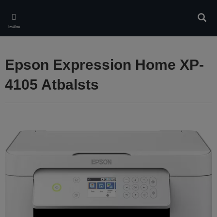
Skip
to
Meklē
main
Izvēlne
content
Epson Expression Home XP-
4105 Atbalsts